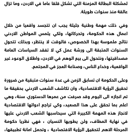
لمشكلة البطالة المزمنة التي تشكل قلقا عاما في الاردن، وما تزال
عالقة منذ سنوات طويلة.
وفي ذلك مهمة وطنية جليلة يجب ان تتجسد واقعيا من خلال
اعمال هذه الحكومة، وتحركاتها، ولكي يلمس المواطن الاردني
نتائج ملموسة بهذا الخصوص، فالوقت لا ينتظر، وبذلك تتحول
السنوات المتبقة الى ورشة عمل كي لا تفقد السياسات العامة
مصداقيتها، ونتحول الى بيع الوهم في الاردن، واطلاق الوعود غير
الواقعية، وخداع الناس، وصناعة العجز في المجتمع.
وعلى الحكومة ان تسابق الزمن في عدة سنوات متبقية من ضرورة
تحقيق الرؤية الاقتصادية، وان تكاشف الشعب الاردني بحقيقة ما
تم انجازه الى اليوم وقد صرفت من عمرها الدستوري سنة، وهي
اعلم بما تحقق على هذا الصعيد، وكي تراجع ادواتها الاقتصادية
لانجاز هذه المهمة الكبيرة التي سيحاسبها الشعب الاردني عليها
في نهاية المطاف، ولن يطويها النسيان ، فهي نظريا حكومة
المرحلة الاهم لتحقيق الرؤية الافتصادية ، وتحمل امانة تطبيقها،