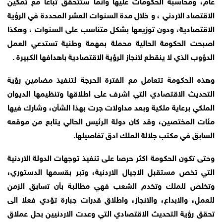
عام، ومحاسبة الحكومات عليها وانما ستتحقق تباعا مع تمكين
الاقتصاد الاردني ، و خلال مدة السنوات العشر المحددة في الرؤية
الاقتصادية، ودون توزيعها بشكل متناسب على السنوات ، وهكذا
اصبحت الحكومة الحالية محملة بمهمة وطنية تستدعي العمل
الدؤوب الذي لا ينقطع لانجاز الرؤية الاقتصادية باهدافها الكبيرة .
وهذه الحكومة تتعامل مع الفترة الحرجة لتنفيذ مضامين رؤية
التحديث الاقتصادي التي اشرف على اطلاقها وتنظيمها الديوان
الملكي برعاية ملكية وبعد مداولات جرت بهذا الشأن، وشارك فيها
مئات المختصين، وقد كان دولة الرئيس الحالي يتابع من موقعه
السابق في مكتب جلالة الملك ادق تفاصيلها.
وحتى تكون الحكومة اكثر حرصا على تنفيذ توجهات الدولة الاردنية
التي تخص مستقبل الاجيال الاردنية، وتبر بقسمها الدستوري،
وتخلص للملك وتخدم الشعب فهي مطالبة بأن تسابق الزمن
للعمل، والابداع، والانجاز، واطلاق قدرات جبارة تؤدي فعلا الى
تحقق رؤية التحديث الاقتصادي التي وعدت الاردنيين بحل عملاق