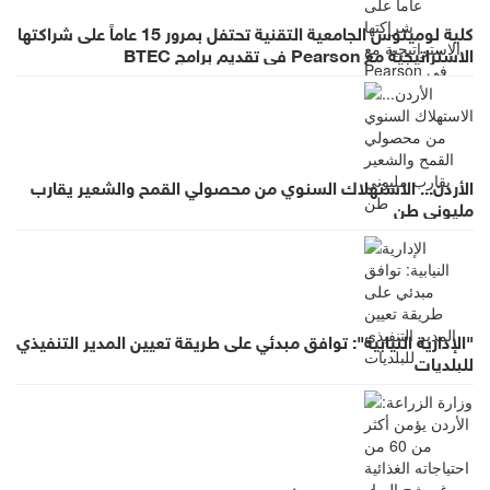
كلية لومينوس الجامعية التقنية تحتفل بمرور 15 عاماً على شراكتها
الاستراتيجية مع Pearson في تقديم برامج BTEC
الأردن... الاستهلاك السنوي من محصولي القمح والشعير يقارب
مليوني طن
"الإدارية النيابية": توافق مبدئي على طريقة تعيين المدير التنفيذي
للبلديات