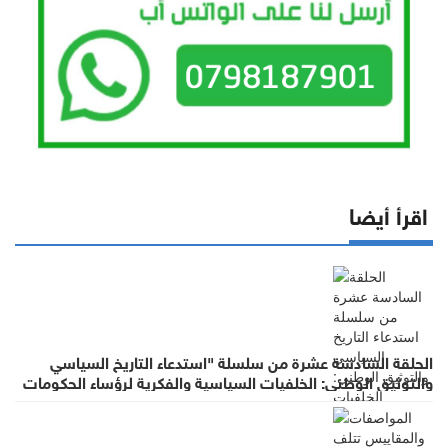
اقرأ أيضا
الحلقة السادسة عشرة من سلسلة "استدعاء التاريخ السياسي
والتوثيق الوطني: الخلفيات السياسية والفكرية لرؤساء الحكومات
في عهد الملك الحسين بن طلال (١٩٥٣- ١٩٩٩)"