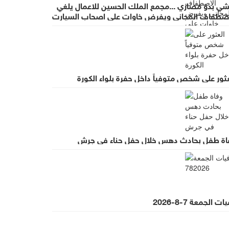
شي بدو مصاري ...مجمع الملك الحسين للاعمال يلغي
اصطفاف المجاني ويفرض خاوات على اصحاب السيارت
ضب واسع لقرار يطرد الاستثمار
ثور على شخص متوفياً داخل حفرة بلواء الكورة
اة طفل بحادث دهس خلال حفل حناء في جرش
ت الجمعة 7-8-2026