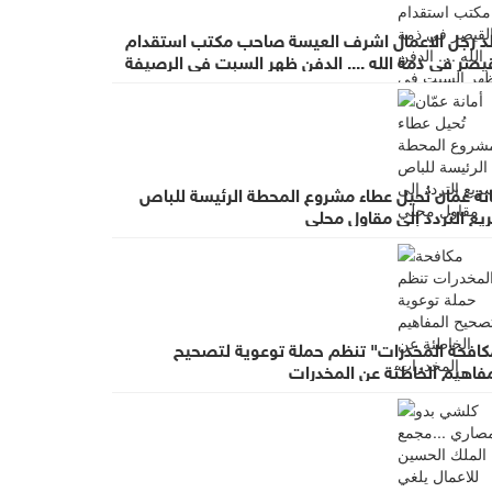
لد رجل الاعمال اشرف العيسة صاحب مكتب استقدام
يصر في ذمة الله .... الدفن ظهر السبت في الرصيفة
عزاء في ديوان صانور بحي الرشيد
نة عمّان تُحيل عطاء مشروع المحطة الرئيسة للباص
يع التردد إلى مقاول محلي
كافحة المخدرات" تنظم حملة توعوية لتصحيح
مفاهيم الخاطئة عن المخدرات