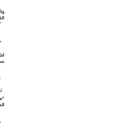
وا
الق
وال
أما
سر
"م
ال