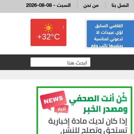
اتصل بنا
من نحن
2026-08-08 - السبت
القاضي السابق
الحياصات ينفي
لؤي عبيدات :لا
صحة انباء صدور
+32°C
تدعوني لمناسبة
نتائج الثانوية العامة
يحضرها نائب وقع
غدا الخميس
 العقارية