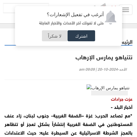
Toggl
أترغب في تفعيل الإشعارات؟
navig
حتى لا تفوتك آخر الأحداث والأخبار العاجلة
اشترك
لا شكراً
الرئيسية
مقالات مختارة
/
نتنياهو يمارس الإرهاب
الأحد-2024-10-20 | 09:09 am
عزت جرادات
أخبار البلد -
*مع تصاعد الحرب: غزة –الضفة الغربية- جنوب لبنان، زاد عنف
المستوطنين في الضفة الغربية إنتشاراً بشكل تعجز أو تتظاهر
بالعجزِ الشرطة الاسرائيلية عن السيطرة عليه: حيث الاعتداءات