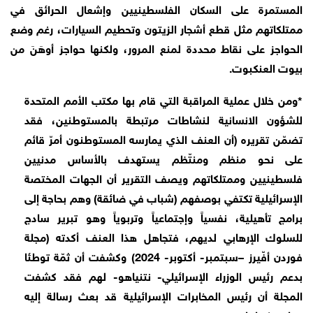
المستمرة على السكان الفلسطينيين وإشعال الحرائق في
ممتلكاتهم مثل قطع أشجار الزيتون وتحطيم السيارات، رغم وضع
الحواجز على نقاط محددة لمنع المرور، ولكنها حواجز أوهَنَ من
بيوت العنكبوت.
*ومن خلال عملية المراقبة التي قام بها مكتب الأمم المتحدة
للشؤون الانسانية لنشاطات مرتبطة بالمستوطنين، فقد
تضمّن تقريره (أن العنف الذي يمارسه المستوطنون أمرّ قائم
على نحو منظم ومنتّظم يستهدف بالأساس مدنيين
فلسطينيين وممتلكاتهم ويصف التقرير أن الجهات المختصة
الإسرائيلية تكتفي بوصفهم (شباب في ضائقة) وهم بحاجة إلى
برامج تأهيلية، نفسياً وإجتماعياً وتربوياً وهو تبرير سادج
للسلوك الإرهابي لديهم، فتجاهل هذا العنف أكدته (مجلة
فوردن أفّيرز –سبتمبر- أكتوبر- 2024) وكشفت أن ثمّة توطئا
بدعم رئيس الوزراء الإسرائيلي- نتنياهو- لهم فقد كشفت
المجلة أن رئيس المخابرات الإسرائيلية قد بعث رسالة إليه