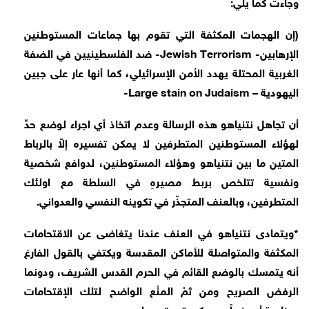
وجاءت كما يلي:
(إن الهجمات المكثفة التي تقوم بها جماعات المستوطنين
الإرهابين- Jewish Terrorism- ضد الفلسطينيين في الضفة
الغربية المحتلة يهدد الأمن الإسرائيلي، كما أنها عار على جبين
اليهودية – Large stain on Judaism-
أن تجاهل نتنياهو هذه الرسالة وعدم اتخاذ أي اجراء لوضع حدِّ
لهؤلاء المستوطنين المتطرفين لا يمكن تفسيره إلاّ بالرباط
المتين ما بين نتنياهو وهؤلاء المستوطنين، لدوافع شخصية
ونفسية تتلخص بربط مصيرهِ في السلطة مع اولئك
المتطرفين، وبالعنف المتجذّر في تكوينه النفسي والعدواني.
*ويتمادى نتنياهو في العنف عندنا يتغاضى عن الاقتحامات
المكثفة والمتواصلة للأماكن المقدسة ويكتفي بالقول الفارغ
أنه يتمسك بالوضع القائم في الحرم القدس الشريف، ودونما
الرفض الصريح ومن ثمْ المنْع الواضح لتلك الإقتحامات
وبخاصة أن وزيراً من حكومته يقودها.