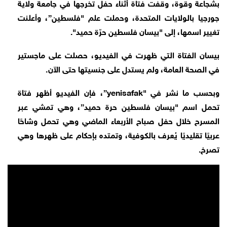
بشجاعة وقوة، وقفت فتاة أثناء حفل تخرجها في جامعة ولاية
جورجيا بالولايات المتحدة، وحملت علم "فلسطين”، وأعلنت
تغيير اسمها، إلى "بيسان فلسطين حرّة حميد".
بيسان الفتاة التي ظهرت في الفيديو، حصلت على ماجستير
في الصحة العامة، ولم يستدل على جنسيتها حتى الآن.
وبحسب ما نشر في "yenisafak”، فإن الفيديو أظهر فتاة
تحمل اسم "بيسان فلسطين حرة حميد”، وهي تمشي عبر
المسرح خلال حفل صباح الأربعاء الماضي وهي تحمل وشاحًا
عربيًا تقليديًا يُعرف بالكوفية، وتمتده بإحكام على ظهرها وهي
تصرخ.