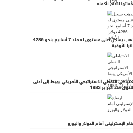
ّعاتها للعام بأكمله
الذهب يسجل أعلى مستوى له منذ 7 أسابيع بنحو 4286
ارا للأوقية
حتياطي النفطي الاستراتيجي الأمريكي يهبط إلى أدنى
وى منذ فبراير 1983
فاع الإسترليني أمام الدولار واليورو