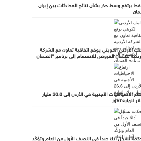
فط يرتفع وسط حذر بشأن نتائج المحادثات بين إيران
مان
نك الأردني الكويتي يوقع اتفاقية تعاون مع الشركة
أردنية لضمان القروض للانضمام إلى برنامج "الضمان
 أجل التوظيف"
ارتفاع الاحتياطيات الأجنبية في الأردن إلى 26.6 مليار
ار لنهاية تموز
كمة تسجّل أداءً جيداً في النصف الأول من العام وتؤكّد