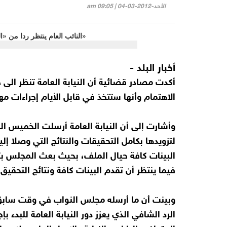
الأحد-2012-03-04 | 09:05 am
أخبار البلد -
أكدت مصادر قضائية أن النيابة العامة تنظر الى ج
الاهتمام وأنها ستتخذ في قابل الأيام إجراءات م
وأشارت إلى أن النيابة العامة أرسلت الخميس ا
لتزويدها بكامل التحقيقات والنتائج التي وصلا إل
البينات كافة حيال الملف، بحيث بعث المجلس بتف
فيما ينتظر أن تقدم البينات كافة ونتائج التحقيق
وبينت أن ما أرسله مجلس النواب في وقت سابق من
الرد الشافي الذي يعزز دور النيابة العامة للبدء