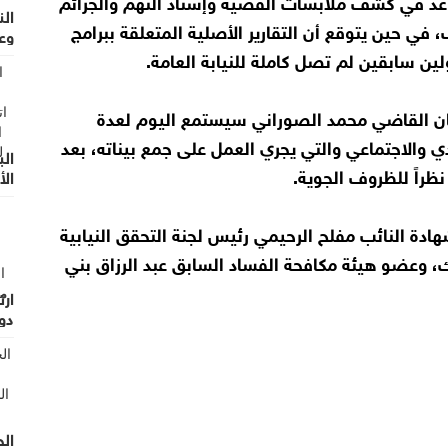
 يساعد في كشف ملابسات القضية وإسناد التهم والجرائم
الن
ي حين يتوقع أن التقارير الأصلية المتعلقة ببرامج
وع
 سابقين لم تصل كاملة للنيابة العامة.
ن القاضي محمد الصوراني سيستمع اليوم لعدة
والاجتماعي والتي يجري العمل على جمع بيناته، بعد
الب
ظراً للظروف الجوية.
ال
من
دة النائب مفلح الرحيمي رئيس لجنة التحقق النيابية
، وعضو هيئة مكافحة الفساد السابق عبد الرزاق بني
دول
الح