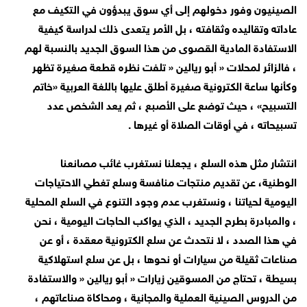
الصينيون وفور دخولهم إلى أي سوق يبدؤون في التكيف مع
عاداته وتقاليده وثقافته ، بل الأمر يتعدى ذلك لدراسة كيفية
الاستفادة المادية القصوى من هذا السوق الجديد بالنسبة لهم
، فالزائر لمحلات « أبو ريالين « تلفت نظره قطعة صغيرة تظهر
وكأنها ساعة الكترونية صغيرة أطلق عليها باللغة العربية «خاتم
التسبيح» ، حيث توضع على الأصبع ، ثم يعد الشخص عدد
تسبيحاته ، في أوقات الصلاة أو غيرها .
انتشار مثل هذه السلع ، يجعلنا نستغرب غائب مصانعنا
الوطنية، عن تقديم منتجات منافسة وسلع تغطي الاحتياجات
اليومية لحياتنا ، ونستغرب عدم وجود التنوع في السلع المحلية
، والمبادرة بطرح الجديد ، الذي يواكب الحاجات اليومية ، نحن
في هذا الصدد ، لا نتحدث عن سلع الكترونية معقدة ، أو عن
صناعات ثقيلة من سيارات أو نحوها ، بل عن سلع استهلاكية
بسيطة ، تحتاج من المسوقين زيارات « أبو ريالين « والاستفادة
من الدروس الصينية العملية والمجانية ، ومحاكاة صناعاتهم ،