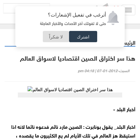
Toggl
أترغب في تفعيل الإشعارات؟
navig
حتى لا تفوتك آخر الأحداث والأخبار العاجلة
اشترك
لا شكراً
الرئيسية
اقتصاد
/
هذا سر اختراق الصين اقتصاديا لاسواق العالم
السبت-2012-01-07 | 04:18 pm
أخبار البلد -
اخبار البلد_ يقول بونابرت : الصين مارد نائم فدعوه نائما لانه اذا
استيقظ هز العالم في تلك الأيام لم يعِ الكثيرون ما يقصده ،