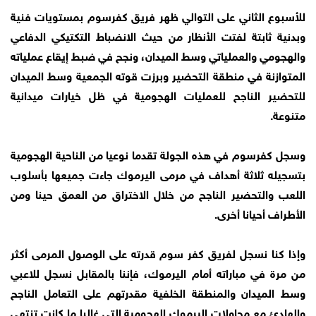
للأسبوع الثاني على التوالي ظهر فريق كفرسوم بمستويات فنية
وبدنية ثابتة لفتت الأنظار من حيث الانضباط التكتيكي الدفاعي
والهجومي والعملياتي وسط الميدان، ونجح في ضبط إيقاع عملياته
المتوازنة في منطقة التحضير وبرزت قوته الجمعية وسط الميدان
للتحضير الناجح للعمليات الهجومية في ظل خيارات ميدانية
متنوعة.
وسجل كفرسوم في هذه الجولة تقدما نوعيا من الناحية الهجومية
بتسجيله ثلاثة أهداف في مرمى اليرموك جاءت جميعها بأسلوب
اللعب والتحضير الناجح من خلال الاختراق من العمق حينا ومن
الأطراف أحيانا أخرى.
وإذا كنا نسجل لفريق كفر سوم قدرته على الوصول المرمى أكثر
من مرة في مباراته أمام اليرموك، فإننا بالمقابل نسجل للاعبي
وسط الميدان والمنطقة الخلفية مقدرتهم على التعامل الناجح
والهادئ مع محاولات اليرموك الهجومية التي غالبا ما كانت تنتهي