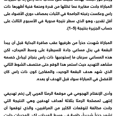
المباراة جاءت مغايرة عما تخللها من قدرة ومنعة فنية أظهرها ذات
راس وعكست رغبته الجامحة في الثبات بمصاف دوري الأضواء على
أقل تقدير، وهو الذي سطر نتيجة مدوية في الأسبوع الثالث على
حساب الجزيرة بنتيجة (5-1).
المباراة شهدت حذراً من طرفيها عقب صافرة البداية قبل أن يبدأ
البقعة في بذل مساعي جادة للسيطرة على وسط الميدان، لكن
هذه المساعي سرعان ما إستوعبها ذات راس بنجاح ليبادل خصمه
مشاهد التهديد حيث استمر هذا الوقع حتى منتصف الشوط الثاني
الذي شهد هدف البقعة الوحيد، والمفاجئ كون ذات راس كان
الأفضل في المباراة سواء قبل الهدف أو بعده.
وأدى الإنفتاح الهجومي في موقعة الرمثا العربي إلى زخم تهديفي
إنتهى لمصلحة الرمثا بثلاثة أهداف لهدفين وهي النتيجة التي
جاءت مخالفة لتوقعات الكثير من المراقبين، والذي توقعوا أن
تشهد حذراً شديداً، خاصة في وسط الميدان، لكن المجريات جاءت