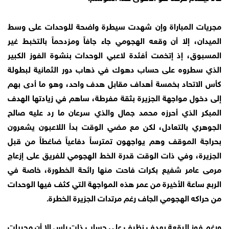
مجريات المباراة وإن شهدت سيطرة واضحة للوحدات على وسط
الميدان، إلا أن وقعه الهجومي جاء جافاً ومزدحماً بالتخبط غير
المسبوق، إذ إتخمت أفئدة لاعبي الوحدات بنشوة الفوز الكبير
الذي سطروه على حساب دهوك في ذهاب دور الثمانية لبطولة
كأس الاتحاد بخمسة أهداف مقابل هدف واحد، وهو ما أدى بهم
إلى دخول مواجهة الجزيرة بثقة مفرطة، ساهم في زيادتها الهدف
المبكر الذي أحرزه محمد جمال والذي سرعان ما رد عليه صالح
الجوهري بالتعادل، لكن مع مضي الوقت بدأ اللاعبون يشعرون
بحراجة الموقف وهم يواجهون تمترساً دفاعياً ضاغطاً من قبل
الجزيرة، وفي ذات الوقت قدرة الخط الهجومي للفريق على إزعاج
مرمى عامر شفيع بكرات فاحت منها رائحة الخطورة، خاصة في
الربع ساعة الأخيرة من عمر هذه المواجهة التي كثف فيها الوحدات
من حراكه الهجومي الجاف رغم مرتدات الجزيرة الخطرة.
ورغم فوز البقعة بهدف نظيف على حساب ذات راس إلا أن مجريات