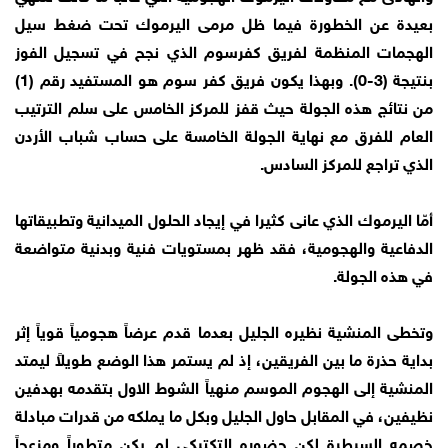
بعيدة عن الخطورة فيما ظل مرمى اليرموك تحت ضغط سيل
الهجمات المنظمة لفريق كفرسوم الذي نجح في تسجيل الفوز
بنتيجة (3-0). وبهذا يكون فريق كفر سوم هو المستفيد رقم (1)
من نتائج هذه الجولة حيث قفز للمركز الخامس على سلم الترتيب
العام للفرق مع نهاية الجولة الخامسة على حساب شباب الأردن
الذي تراجع للمركز السادس.
أمّا اليرموك الذي عانى كثيرا في إيجاد الحلول الميدانية وتطبيقاتها
الدفاعية والهجومية، فقد ظهر بمستويات فنية وبدنية متواضعة
في هذه الجولة.
وتخطى المنشية نظيره الجليل بعدما قدم عرضاً هجومياً قوياً إثر
بداية حذرة ما بين الفريقين، إذ لم يستمر هذا الوضع طويلاً ليمتد
المنشية إلى الهجوم الموسم منهياً الشوط الاول بتقدمه بهدفين
نظيفين، في المقابل حاول الجليل وبكل ما يملكه من قدرات مبادلة
خصمه السيطرة لكن حضوره التكتيكي لم يكن متطوراً ومزعجاً