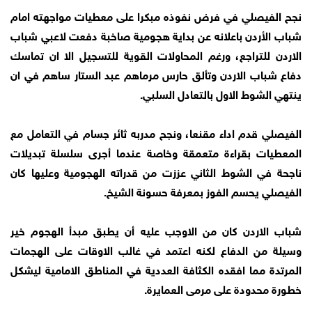
نجح الفيصلي في فرض نفوذه مبكرا على معطيات مواجهته امام
شباب الأردن باعلانه عن بداية هجومية صاخبة دفعت لاعبي شباب
الاردن للتراجع، ورغم المحاولات القوية للتسجيل الا ان تماسك
دفاع شباب الاردن وتألق حارس مرماهم عبد الستار ساهم في ان
ينتهي الشوط الاول بالتعادل السلبي.
الفيصلي قدم اداء مقنعا، ونجح مدربه ثائر جسام في التعامل مع
المعطيات بقراءة متعمقة وخاصة عندما أجرى سلسلة تبديلات
ناجحة في الشوط الثاني عززت من قدراته الهجومية وعليها كان
الفيصلي يحسم الفوز بمعرفة حسونة الشيخ.
شباب الاردن كان من الاوجب عليه أن يطبق مبدأ الهجوم خير
وسيلة من الدفاع لكنه اعتمد في غالب الاوقات على الهجمات
المرتدة مما افقده الكثافة العددية في المناطق الامامية ليشكل
خطورة محدودة على مرمى العمايرة.