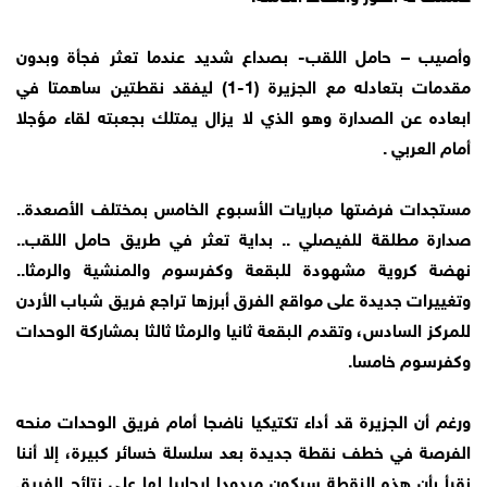
وأصيب – حامل اللقب- بصداع شديد عندما تعثر فجأة وبدون
مقدمات بتعادله مع الجزيرة (1-1) ليفقد نقطتين ساهمتا في
ابعاده عن الصدارة وهو الذي لا يزال يمتلك بجعبته لقاء مؤجلا
أمام العربي .
مستجدات فرضتها مباريات الأسبوع الخامس بمختلف الأصعدة..
صدارة مطلقة للفيصلي .. بداية تعثر في طريق حامل اللقب..
نهضة كروية مشهودة للبقعة وكفرسوم والمنشية والرمثا..
وتغييرات جديدة على مواقع الفرق أبرزها تراجع فريق شباب الأردن
للمركز السادس، وتقدم البقعة ثانيا والرمثا ثالثا بمشاركة الوحدات
وكفرسوم خامسا.
ورغم أن الجزيرة قد أداء تكتيكيا ناضجا أمام فريق الوحدات منحه
الفرصة في خطف نقطة جديدة بعد سلسلة خسائر كبيرة، إلا أننا
نقرأ بأن هذه النقطة سيكون مردودا ايجابيا لها على نتائج الفريق