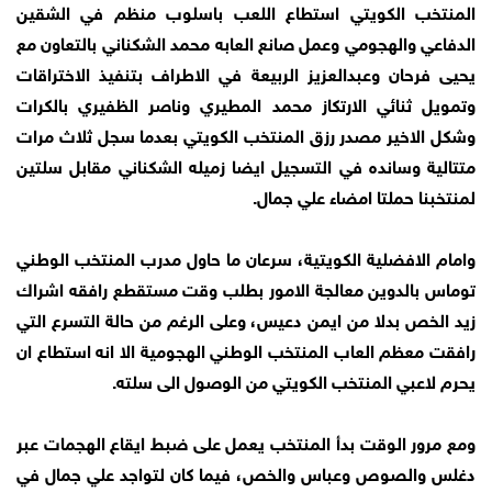
المنتخب الكويتي استطاع اللعب باسلوب منظم في الشقين
الدفاعي والهجومي وعمل صانع العابه محمد الشكناني بالتعاون مع
يحيى فرحان وعبدالعزيز الربيعة في الاطراف بتنفيذ الاختراقات
وتمويل ثنائي الارتكاز محمد المطيري وناصر الظفيري بالكرات
وشكل الاخير مصدر رزق المنتخب الكويتي بعدما سجل ثلاث مرات
متتالية وسانده في التسجيل ايضا زميله الشكناني مقابل سلتين
لمنتخبنا حملتا امضاء علي جمال.
وامام الافضلية الكويتية، سرعان ما حاول مدرب المنتخب الوطني
توماس بالدوين معالجة الامور بطلب وقت مستقطع رافقه اشراك
زيد الخص بدلا من ايمن دعيس، وعلى الرغم من حالة التسرع التي
رافقت معظم العاب المنتخب الوطني الهجومية الا انه استطاع ان
يحرم لاعبي المنتخب الكويتي من الوصول الى سلته.
ومع مرور الوقت بدأ المنتخب يعمل على ضبط ايقاع الهجمات عبر
دغلس والصوص وعباس والخص، فيما كان لتواجد علي جمال في