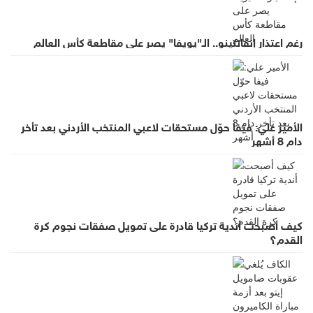
رغم اعتذار إنفانتينو.. الـ"يويفا" يصر على مقاطعة كأس العالم
الأمير علي: فيفا حوّل مستحقات لاعبي المنتخب الأردني بعد تأخر
دام 8 أشهر
كيف أصبحت أندية تركيا قادرة على تمويل صفقات نجوم كرة
القدم؟