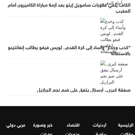
الكاف يُلغي عقوبات صامويل إيتو بعد أزمة مباراة الكاميرون أمام
المغرب
"كذب وخدع" وأساء إلى كرة القدم.. لويس فيغو يطالب إنفانتينو
بالاستقالة
صفقة كبرى.. آرسنال يتفق على ضم نجم البرازيل
الرئيسية
أردنيات
اقتصاد
خبر وصورة
عربي دولي
مقالات
رياضة
منوعات
وفيات