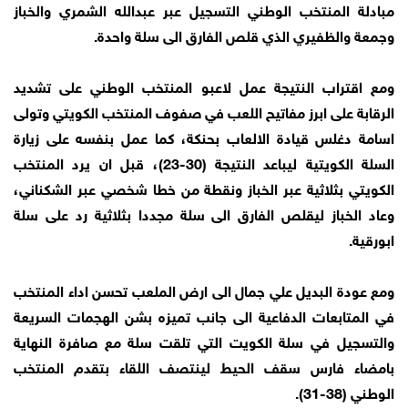
مبادلة المنتخب الوطني التسجيل عبر عبدالله الشمري والخباز
وجمعة والظفيري الذي قلص الفارق الى سلة واحدة.
ومع اقتراب النتيجة عمل لاعبو المنتخب الوطني على تشديد
الرقابة على ابرز مفاتيح اللعب في صفوف المنتخب الكويتي وتولى
اسامة دغلس قيادة الالعاب بحنكة، كما عمل بنفسه على زيارة
السلة الكويتية ليباعد النتيجة (30-23)، قبل ان يرد المنتخب
الكويتي بثلاثية عبر الخباز ونقطة من خطا شخصي عبر الشكناني،
وعاد الخباز ليقلص الفارق الى سلة مجددا بثلاثية رد على سلة
ابورقية.
ومع عودة البديل علي جمال الى ارض الملعب تحسن اداء المنتخب
في المتابعات الدفاعية الى جانب تميزه بشن الهجمات السريعة
والتسجيل في سلة الكويت التي تلقت سلة مع صافرة النهاية
بامضاء فارس سقف الحيط لينتصف اللقاء بتقدم المنتخب
الوطني (38-31).