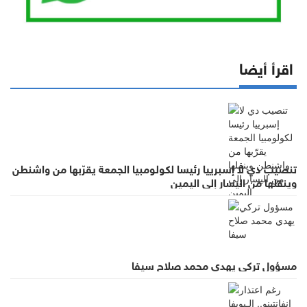
اقرأ أيضا
تنصيب دي لا إسبرييا رئيسا لكولومبيا الجمعة يقرّبها من واشنطن
وينقلها من اليسار إلى اليمين
مسؤول تركي يهدي محمد صلاح سيفا