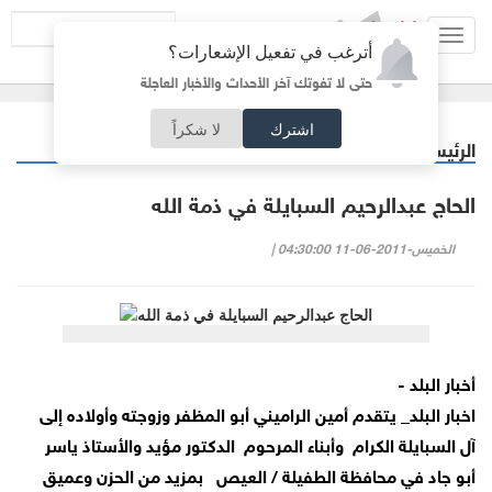
Toggl
أترغب في تفعيل الإشعارات؟
navig
حتى لا تفوتك آخر الأحداث والأخبار العاجلة
اشترك
لا شكراً
الرئيسية
وفيات
/
الحاج عبدالرحيم السبايلة في ذمة الله
الخميس-2011-06-11 04:30:00 |
أخبار البلد -
اخبار البلد_ يتقدم أمين الراميني أبو المظفر وزوجته وأولاده إلى
آل السبايلة الكرام
وأبناء المرحوم
الدكتور مؤيد والأستاذ ياسر
أبو جاد في محافظة الطفيلة / العيص
بمزيد من الحزن وعميق