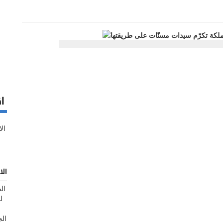
اق
الا