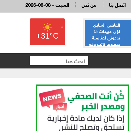
اتصل بنا
من نحن
2026-08-08 - السبت
القاضي السابق
الحياصات ينفي
لؤي عبيدات :لا
صحة انباء صدور
+31°C
تدعوني لمناسبة
نتائج الثانوية العامة
يحضرها نائب وقع
غدا الخميس
 العقارية