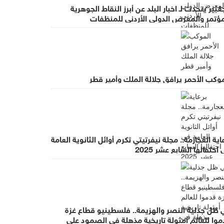
غبير يتحدث لـ اخبار البلد عن أبرز النقاط الجوهرية
مؤتمر والمعرض الدولي الأردني للمنظفات
وكب الأحمر يرافق جلالة الملك وأمير قطر
اية العجارمة.. مجلة نيفرتيتي تكرم أوائل الثانوية العامة
احتفالها السابع عشر 2025
 ظل جدلية النصر والهزيمة.. فلسطينيو قطاع غزة
موا للعالم أمثولة تاريخية مذهلة في الصمود على