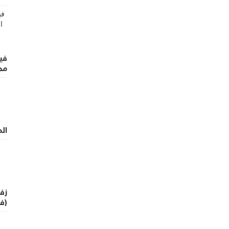
أر
في
مج
ال
زفة
(في