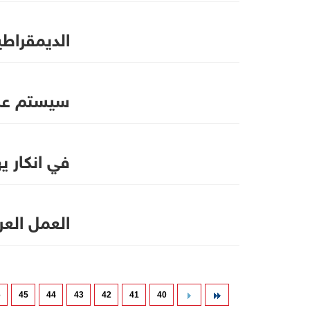
الديمقراطي
سيستم عر
في انكار ي
العمل الع
6
45
44
43
42
41
40