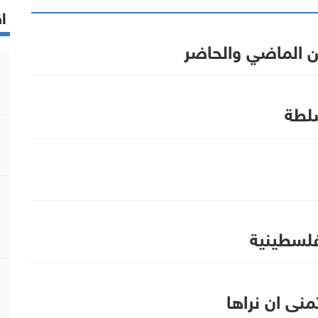
اق
ن الماضي والحاضر
سلطة
فلسطينية
نى ان نراها