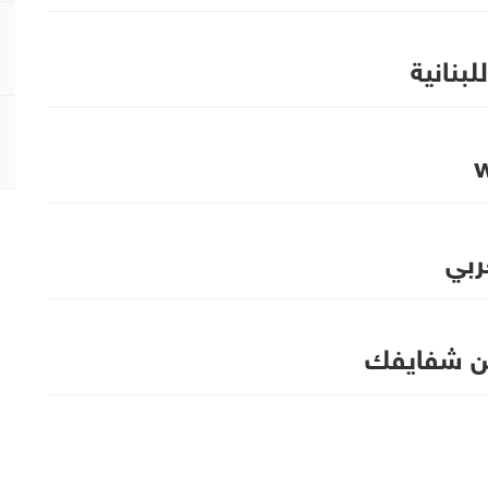
لبنانية
w
ربي
 شفايفك