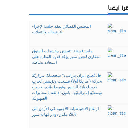
رأ أيضا
المجلس القضائي يعقد جلسة لإجراء
الترفيعات والتنقلات
ماجد غوشة : تحسن مؤشرات السوق
العقاري لشهر تموز يؤكد قدرة القطاع على
استعادة نشاطه
هل تُطيح إيران بترامب؟ شخصياتُ مركزيّةٌ
بحركة (أمريكا أولاً) تنسحب وتؤسس لحزبٍ
جديدٍ لخيانة الرئيس وتوريط بلاده بحروبٍ
توسعيّةٍ إسرائيليّةٍ.. بانون: لا ثقة بالمخابرات
الصهيونيّة
ارتفاع الاحتياطيات الأجنبية في الأردن إلى
26.6 مليار دولار لنهاية تموز