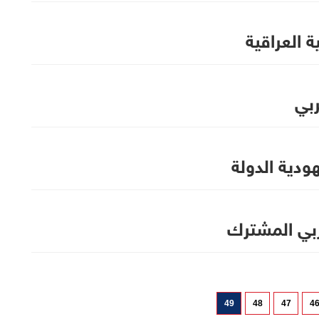
ة العراقية
بي
هودية الدولة
ربي المشترك
49
48
47
4