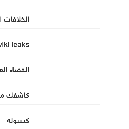
الخلافات ال
iki leaks
الفضاء الع
كاشفك من
كبسوله