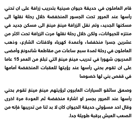
قام العاملون في حديقة حيوان صينية بتدريب زرافة على ان تحني
رأسها عند المرور تحت الجسور المنخفضة خلال رحلة نقلها الى
مسكنها الجديد، وتم نقل الزرافة مينغ مينغ الى مسكن جديد في
منتزه للحيوانات، ولكن خلال رحلة نقلها مرت الزرافة تحت اكثر من
عشرين جسرا منخفضا، وأعمدة كهرباء ولافتات الشارع، وذهب
العاملون في رحلة لمدة سبع ساعات من مقاطعة شاندونغ وأمضى
المدربون شهورا في تدريب مينغ مينغ التي تبلغ من العمر 15 عاما
على ان تقوم بحني رأسها عند رؤيتها للعقبات المنخفضة أمامها
في قفص بني لها خصوصا
وصعق سائقو السيارات العابرون لرؤيتهم مينغ مينغ تقوم بحني
رأسها عند المرور بجسر او اشارة منخفضة ثم العودة مرة اخرى
وقال احد مسؤولي حديقة الحيوان كان لا بد لنا من تدريبها فإنه من
الصعب العيش برقبة طويلة جدا.