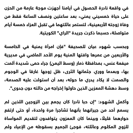
في واقعة نادرة الحصول في أيامنا أجهزت موجة عارمة من الحزن
على حياة خمسيني يمني، بعد ساعتين ونصف الساعة فقط من
وفاة زوجته الأربعينية، لتستمر عائلتهما في تقبل العزاء خمسة أيام
متواصلة، حسبما ذكرت جريدة "الراي" الكويتية.
وبحسب شهود عيان للصحيفة "فإن امرأة يمنية في الخامسة
والأربعين من عمرها وافتها المنية يوم الأحد الماضي في مديرية
ميفعة عنس، بمحافظة ذمار (وسط اليمن) جراء حمى شديدة ألمت
بها، وبعدما ووري جثمانها الثرى، ظل زوجها غارقا في الوجوم
والصمت لا يكاد يدري ما حوله، بعد أن استولت عليه الصدمة،
وسط دهشة المعزين الذين حاولوا إخراجه من حالته دون جدوى".
وأكمل الشهود: "إن حبا نادرا كان يجمع بين الزوجين اللذين لم
يسمع أحد من جيرانهما بأنهما تشاجرا مرة واحدة، أو حتى ارتفع
حوارهما قليلاً، وبينما كان المعزون يتوافدون لتقديم المواساة
للزوج المكلوم وعائلته، فوجئ الجميع بسقوطه من الإعياء ولم