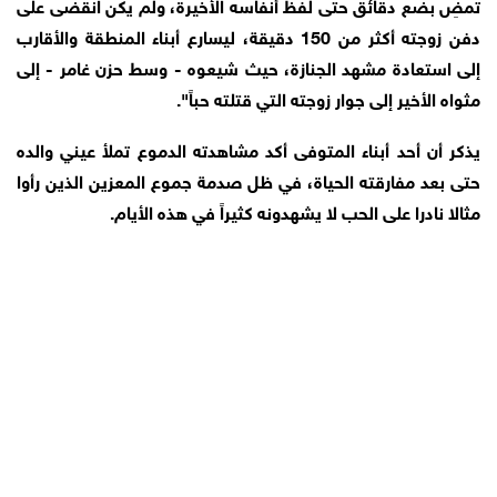
تمضِ بضع دقائق حتى لفظ أنفاسه الأخيرة، ولم يكن انقضى على
دفن زوجته أكثر من 150 دقيقة، ليسارع أبناء المنطقة والأقارب
إلى استعادة مشهد الجنازة، حيث شيعوه - وسط حزن غامر - إلى
مثواه الأخير إلى جوار زوجته التي قتلته حباً".
يذكر أن أحد أبناء المتوفى أكد مشاهدته الدموع تملأ عيني والده
حتى بعد مفارقته الحياة، في ظل صدمة جموع المعزين الذين رأوا
مثالا نادرا على الحب لا يشهدونه كثيراً في هذه الأيام.