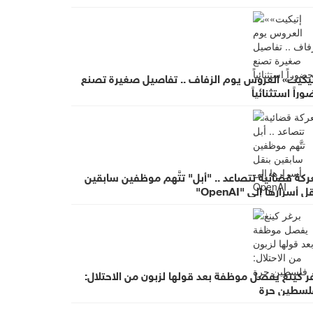
تيكيت» العروس يوم الزفاف .. تفاصيل صغيرة تصنع
راً استثنائياً
كة قضائية تتصاعد .. "أبل" تتَّهم موظفين سابقين
ل أسرارها إلى "OpenAI"
ر كينغ يفصل موظفة بعد قولها لزبون من الاحتلال:
لسطين حرة