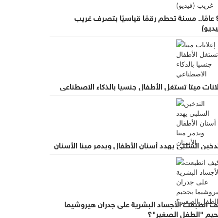
97 عامًا.. مسنة تحطم رقمًا قياسيًا بتصرف غريب
ديو)
انات ميتا تستغل الأطفال جنسيا بالذكاء الاصطناعي
دخين السلبي يهدد أسنان الأطفال ويدمر مينا الأسنان
ف انطبعت الأجساد البشرية على جدران هيروشيما
حيم "الطفل الصغير"؟