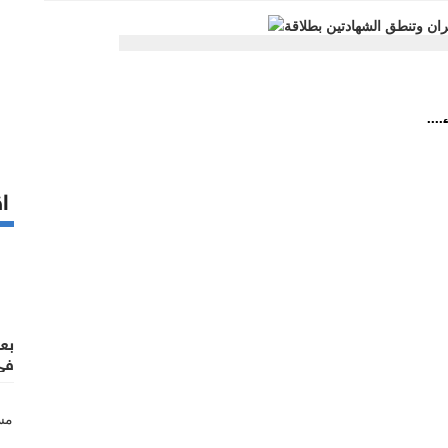
...
اق
بع
في 