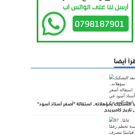
رأ أيضا
د التشكيك بمؤهلاته.. استقالة "أصغر أستاذ أسود"
تاريخ كامبريدج