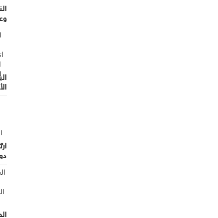
الن
وع
الب
ال
من
دول
الح