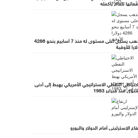
ّعاتها للعام بأكمله
الذهب يسجل أعلى مستوى له منذ 7 أسابيع بنحو 4286
ارا للأوقية
حتياطي النفطي الاستراتيجي الأمريكي يهبط إلى أدنى
وى منذ فبراير 1983
فاع الإسترليني أمام الدولار واليورو