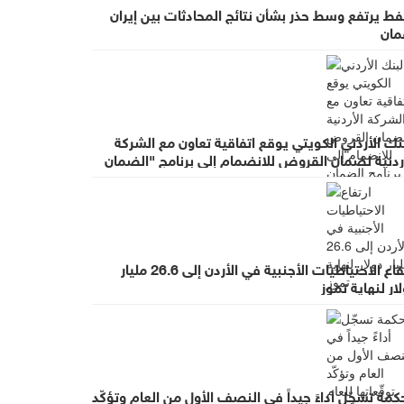
فط يرتفع وسط حذر بشأن نتائج المحادثات بين إيران
مان
نك الأردني الكويتي يوقع اتفاقية تعاون مع الشركة
أردنية لضمان القروض للانضمام إلى برنامج "الضمان
 أجل التوظيف"
ارتفاع الاحتياطيات الأجنبية في الأردن إلى 26.6 مليار
ار لنهاية تموز
كمة تسجّل أداءً جيداً في النصف الأول من العام وتؤكّد