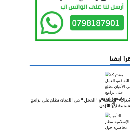
رأ أيضا
ركة "الثقافة"و "العمل " في الأعيان تطلع على برامج
سسة نهر الأردن