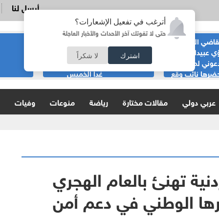
أرسل لنا
أترغب في تفعيل الإشعارات؟
حتى لا تفوتك آخر الأحداث والأخبار العاجلة
قاضي السابق
الحياصات ينفي
ي عبيدات :لا
صحة انباء صدور
اشترك
لا شكراً
عوني لمناسبة
نتائج الثانوية العامة
ضرها نائب وقع
غدا الخميس
ية
عربي دولي
مقالات مختارة
رياضة
منوعات
وفيات
نية تهنئ بالعام الهجري
رها الوطني في دعم أمن