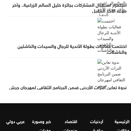
استمرار استقبال المشاركات بجائزة خليل السالم الزراعية.. وآخر
موعد الأحد المقبل
اختتمت فعاليات بطولة الأندية للرجال والسيدات والناشئين
والناشئات.
ندوة تعاين التراث الأردني ضمن البرنامج الثقافي لمهرجان جرش
الرئيسية
أردنيات
اقتصاد
خبر وصورة
عربي دولي
مقالات
رياضة
منوعات
وفيات