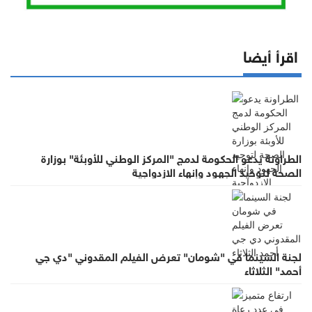
اقرأ أيضا
الطراونة يدعو الحكومة لدمج "المركز الوطني للأوبئة" بوزارة
الصحة لتوحيد الجهود وإنهاء الازدواجية
لجنة السينما في "شومان" تعرض الفيلم المقدوني "دي جي
أحمد" الثلاثاء