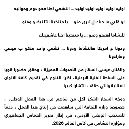
اوليه اوليه اوليه اوليه اوليه ... النشمي احنا معو دوم وحواليه
لو قلبي ما حبك ل تبرى منو ... يا منتخبنا انتا نبضو وفنو
للنشاما اهتفو وغنو ... يا منتخبنا احنا عاشقينك
ودونا ع امريكا هالنشاما ودونا ... نشمي واحد منكو ب ميسي
ومارادونا
والفنان عيسى السقار من الأصوات المميزة ، وحقق حضورا قويا
على الساحة الفنية الأردنية، نظرا للتنوع في تقديم كافة الالوان
الغنائية والتي حققت انتشارا كبيرا .
ووجّه السقار الشكر لكل من ساهم في هذا العمل الوطني ،
خصوصا وزارة الثقافة التي ساهمت في إنتاج هذا العمل ، دعماً
للمنتخب الوطني الأردني، في إطار تعزيز الحماس الجماهيري
ومؤازرة النشامى في كأس العالم 2026.