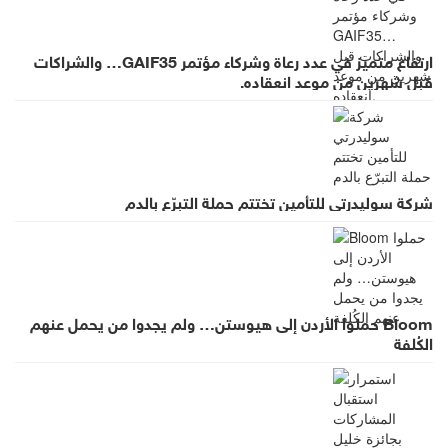
ارتفاع متميز في عدد رعاة وشركاء مؤتمر GAIF35… والشراكات
قبل شهرين من موعد انعقاده.
شركة سوليدرتي للتأمين تختتم حملة التبرّع بالدم
Bloom حملوا الأردن إلى هيوستن… ولم يجدوا من يحمل عنهم
الكُلفة