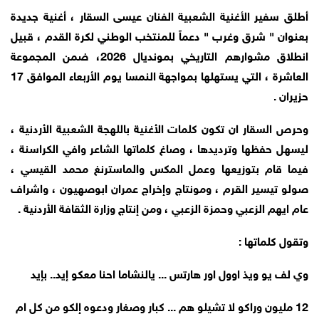
أطلق سفير الأغنية الشعبية الفنان عيسى السقار ، أغنية جديدة
بعنوان " شرق وغرب " دعماً للمنتخب الوطني لكرة القدم ، قبيل
انطلاق مشوارهم التاريخي بمونديال 2026، ضمن المجموعة
العاشرة ، التي يستهلها بمواجهة النمسا يوم الأربعاء الموافق 17
حزيران .
وحرص السقار ان تكون كلمات الأغنية باللهجة الشعبية الأردنية ،
ليسهل حفظها وترديدها ، وصاغ كلماتها الشاعر وافي الكراسنة ،
فيما قام بتوزيعها وعمل المكس والماسترنغ محمد القيسي ،
صولو تيسير القرم ، ومونتاج وإخراج عمران ابوصهيون ، واشراف
عام ايهم الزعبي وحمزة الزعبي ، ومن إنتاج وزارة الثقافة الأردنية .
وتقول كلماتها :
وي لف يو ويذ اوول اور هارتس ... يالنشاما احنا معكو إيد.. بإيد
12 مليون وراكو لا تشيلو هم ... كبار وصغار ودعوه إلكو من كل ام