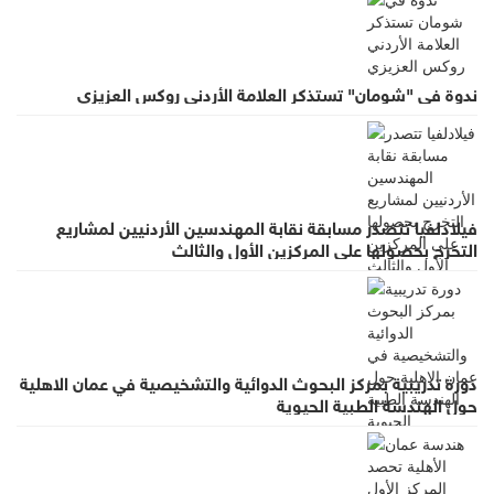
ندوة في "شومان" تستذكر العلامة الأردني روكس العزيزي
فيلادلفيا تتصدر مسابقة نقابة المهندسين الأردنيين لمشاريع
التخرج بحصولها على المركزين الأول والثالث
دورة تدريبية بمركز البحوث الدوائية والتشخيصية في عمان الاهلية
حول الهندسة الطبية الحيوية