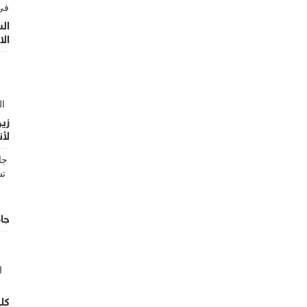
ال
الا
زين
لأن
الأ
جام
كلي