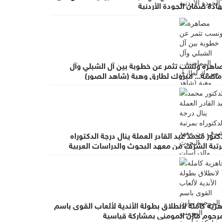
ادة ضمان الجودة الأردنية
اهرة ونسب تثمر عن خطوبة بين آل الشبلي وآل
رماضنة... مبروك لطارق وهبة (شاهد الصور)
كتور محمد عبد القادر العملة ينال درجة الدكتوراه
رتبة الشرف من معهد البحوث والدراسات العربية
زية كاملة لانطلاق بطولة الأندية لألعاب القوى باسم
مرحوم مازن المومني بمشاركة قياسية