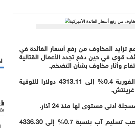
ع تزايد المخاوف من رفع أسعار الفائدة في
ف قوي في حين دفع تجدد الأعمال القتالية
اق
تفاع وأثار مخاوف بشأن التضخم.
وانخفض سعر الذهب في المعاملات الفورية 0.4% إلى 4313.11 دولارا للأوقية
الا
مست
وانخفضت العقود الأميركية الآجلة للذهب تسليم آب بنسبة 0.7% إلى 4336.30