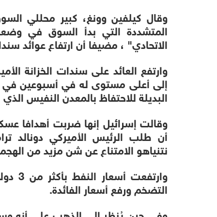
وقال كيلفين وونغ، كبير محللي السوق
المتشددة التي بدأ السوق في وضعها
الاتحادي" ، مضيفا أن ارتفاع عوائد سن
إلى أعلى مستوى له في أسبوعين في ال
البديلة للاحتفاظ بالمعدن النفيس الذي لا
وقالت إسرائيل إنها ضربت أهدافا عسكر
أن طلب الرئيس الأميركي دونالد ترام
نتنياهو الامتناع عن شن مزيد من الهجم
وارتفعت
التضخم ورفع أسعار الفائدة.
وفي حين يُنظر إلى الذهب على أنه وسي