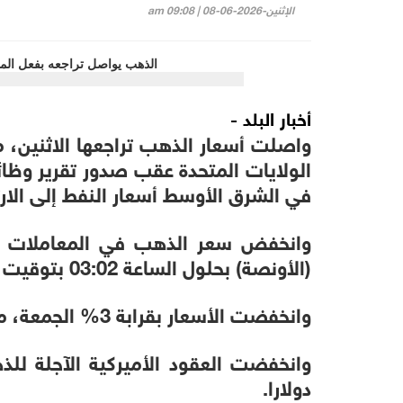
الإثنين-2026-06-08 | 09:08 am
أخبار البلد -
واصلت أسعار الذهب تراجعها الاثنين، م
الولايات المتحدة عقب صدور تقرير وظائ
في الشرق الأوسط أسعار النفط إلى الار
(الأونصة) بحلول الساعة 03:02 بتوقيت غرينتش.
وانخفضت الأسعار بقرابة 3% الجمعة، مسجلة أدنى مستوى لها منذ 24 آذار.
دولارا.