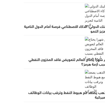
نك الدولي: الذكاء الاصطناعي فرصة أمام الدول النامية
زيز النمو
 شهرا يحتاج العالم لتعويض فاقد المخزون النفطي
بب أزمة هرمز؟
ذهب يصعد مع هبوط النفط وترقب بيانات الوظائف
ميركية