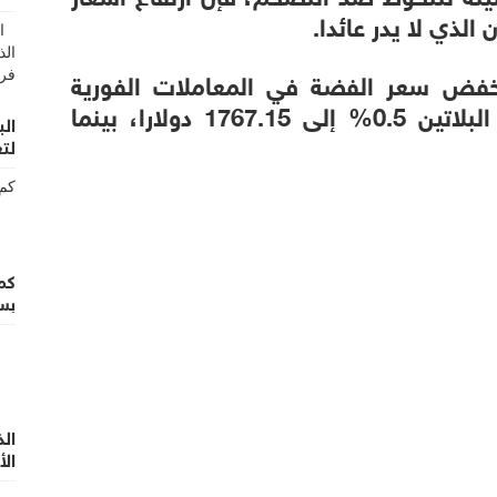
 الذي لا يدر عائدا.
انخفض سعر الفضة في المعاملات الفورية
0.4% إلى 67.56 دولارا للأوقية ونزل البلاتين 0.5% إلى 1767.15 دولارا، بينما
الب
لتع
كم
بس
ال
الأ