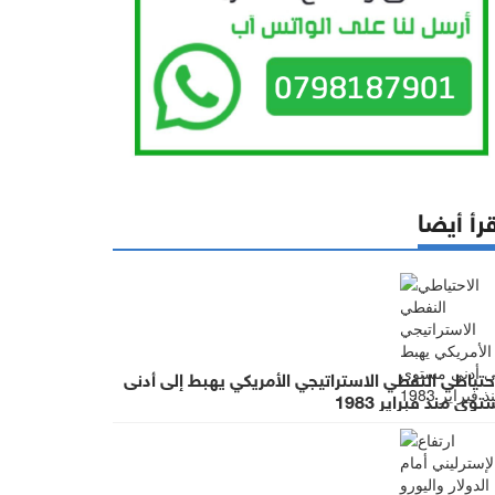
رأ أيضا
حتياطي النفطي الاستراتيجي الأمريكي يهبط إلى أدنى
وى منذ فبراير 1983