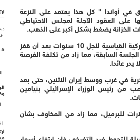
 في أواندا " كل هذا يعتمد على النزعة
ارت
 على العقود الآجلة لمجلس الاحتياطي
دات الخزانة يضغط بشكل أكبر على الذهب.
وارتفع العائد على سندات الخزانة الأميركية القياسية لأجل 10 سنوات بعد أن قفز
15.5 مليون دينار حج
جلسة السابقة، مما زاد من تكلفة الفرصة
 يدر عائدا.
ية في غرب ووسط إيران الاثنين، حتى بعد
ب من رئيس الوزراء الإسرائيلي بنيامين
الب
وفق 
ات.
 أسعار النفط بأكثر من 3 دولارات للبرميل، مما زاد من المخاوف بشأن
لة للتحوط ضد التضخم، فإن ارتفاع أسعار
مي