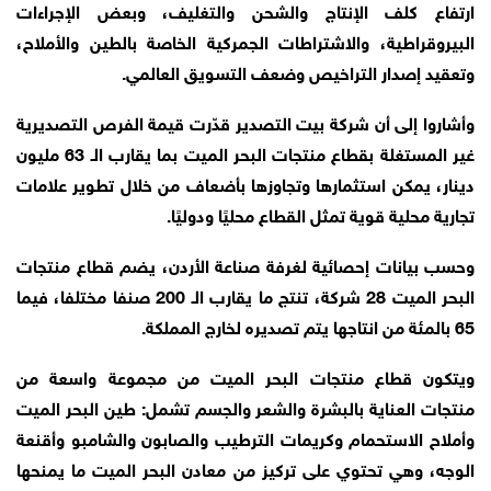
ارتفاع كلف الإنتاج والشحن والتغليف، وبعض الإجراءات
البيروقراطية، والاشتراطات الجمركية الخاصة بالطين والأملاح،
وتعقيد إصدار التراخيص وضعف التسويق العالمي.
وأشاروا إلى أن شركة بيت التصدير قدّرت قيمة الفرص التصديرية
غير المستغلة بقطاع منتجات البحر الميت بما يقارب الـ 63 مليون
دينار، يمكن استثمارها وتجاوزها بأضعاف من خلال تطوير علامات
تجارية محلية قوية تمثل القطاع محليًا ودوليًا.
وحسب بيانات إحصائية لغرفة صناعة الأردن، يضم قطاع منتجات
البحر الميت 28 شركة، تنتج ما يقارب الـ 200 صنفا مختلفا، فيما
65 بالمئة من انتاجها يتم تصديره لخارج المملكة.
ويتكون قطاع منتجات البحر الميت من مجموعة واسعة من
منتجات العناية بالبشرة والشعر والجسم تشمل: طين البحر الميت
وأملاح الاستحمام وكريمات الترطيب والصابون والشامبو وأقنعة
الوجه، وهي تحتوي على تركيز من معادن البحر الميت ما يمنحها