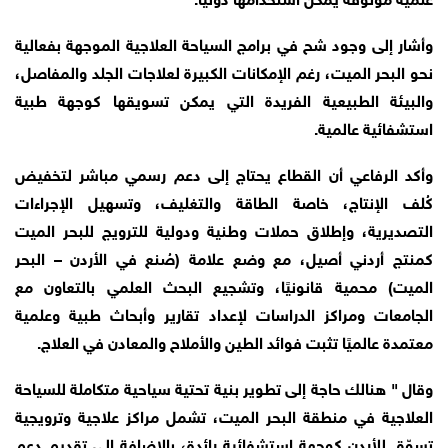
وأشار إلى وجود شح في برامج السياحة العلاجية الموجهة بفعالية
نحو البحر الميت، رغم الإمكانات الكبيرة لعلاجات الجلد والمفاصل،
والبيئة الطبيعية الفريدة التي يمكن تسويقها كوجهة طبية
استشفائية عالمية.
وأكد الرفاعي أن القطاع يحتاج إلى دعم رسمي مباشر لتخفيض
كُلف الإنتاج، خاصة الطاقة والتغليف، وتسهيل الإجراءات
التصديرية، وإطلاق حملات وطنية ودولية للترويج للبحر الميت
كمنتج أردني أصيل، مع وضع علامة (صُنع في الأردن – البحر
الميت) محمية قانونيًا، وتشجيع البحث العلمي بالتعاون مع
الجامعات ومراكز الدراسات لإعداد تقارير وأبحاث طبية وعلمية
معتمدة عالميًا تثبت فوائد الطين والأملاح والمعادن في العلاج.
وقال " هنالك حاجة إلى تطوير بنية تحتية سياحية متكاملة للسياحة
العلاجية في منطقة البحر الميت، تشمل مراكز علاجية وترويجية
تسوّق للأردن كوجهة استشفائية رائدة، بالإضافة إلى تقديم دعم