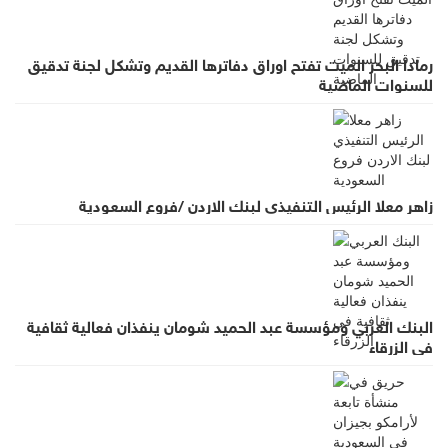
رمادا البحر الميت تفتح اوراق دفاترها القديم وتشكل لجنة تدقيق
للسنوات الماضية
زاهر معلا الرئيس التنفيذي لبنك الاردن /فروع السعودية
البنك العربي ومؤسسة عبد الحميد شومان ينفذان فعالية ثقافية
في الزرقاء