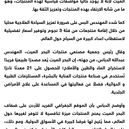
الميت لأنه لا يوجد حاليا مواصفات قياسية لهذه المنتجات، وهو
ما من شأنه الارتقاء بهذه المنتجات وتعزيز الثقة بها.
كما شدد المهندس البس على ضرورة تعزيز السياحة العلاجية محليا
من خلال إقامة منتجعات من فئة 3 نجوم وتوفير أسعار تفضيلية
لاستقطاب اعداد كبيرة من السياح حول العالم.
وقال رئيس جمعية مصنعي منتجات البحر الميت، المهندس
عبدالله الدباس، من جهته، إن البحر الميت يُعد مصدرًا طبيعيًا فريدًا
لاستخراج الماء والطين والأملاح؛ للحصول على 21 معدنًا نادرًا
تُستخدم في صناعة منتجات العناية بالبشرة، المستلزمات الطبية
و الدوائية، فضلاً عن فعاليتها في المساعدة على علاج الأمراض
الجلدية.
وأوضح الدباس بأن الموقع الجغرافي الفريد للأردن على ضفاف
البحر الميت يمنح المنتجات ميزة تنافسية لا تتوفر لغيرها حول
العالم، مما يُتيح لها فرصًا كبيرة في الأسواق الدولية. ومع ذلك،
فإن غالبية التنافس بين الشركات الأردنية يتركز في السوق