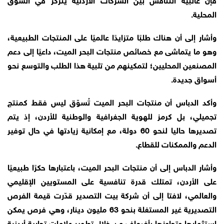
المحلية.
وأشار إلى أن هناك طلبًا متزايدًا عالميًا على المنتجات الطبيعية،
وهو ما يتماشى مع خصائص منتجات البحر الميت، داعيًا إلى دعم
المصنعين المحليين؛ لتمكينهم من تلبية هذا الطلب والتوسع نحو
أسواق جديدة.
وأكد الدباس أن منتجات البحر الميت تُسوّق ليس فقط كمنتج
تجميلي، بل كرمز للهوية الجغرافية والوطنية للأردن، إذ يتم
تصديرها حاليا لنحو 60 دولة، مع إمكانية زيادتها في حال توفير
الدعم والممكنات للقطاع.
وأشار الدباس إلى أن منتجات البحر الميت، باعتبارها حكرًا طبيعيًا
على الأردن، تمتلك قدرة تنافسية على المستويين الإقليمي
والعالمي، لافتا إلى أن شركة بيت التصدير قدّرت قيمة الفرص
التصديرية غير المستغلة بنحو 63 مليون دينار، وهي فرص يمكن
استثمارها وتجاوزها بأضعاف من خلال تطوير علامات تجارية أردنية