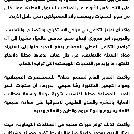
على إنتاج نفس الأنواع من المنتجات للسوق المحلية، مما يقلل
من تنوع المنتجات ويضعف ولاء المستهلكين، حتى داخل الأردن.
وأكد أن تعزيز التكامل بين مراحل الاستخراج، والتصنيع، والتغليف،
والتوزيع، أمر ضروري لإنتاج منتج منافس عالميًا، مشيرا إلى أن
تواضع التكامل المحلي للمصانع يدفع العديد منها إلى استيراد
مواد التعبئة والتغليف، في ظل غياب توفرها محليًا وارتفاع
كلفتها، ما يزيد من التحديات اللوجستية التي تواجه القطاع.
وأكدت المدير العام لمصنع جمان" للمستحضرات الصيدلانية
ومواد التجميل الدكتورة رشا صبحي، بدورها، أن منتجات البحر
الميت المصنعة محليا اكتسبت شهرة دولية واسعة بمجالات
العناية بالبشرة والعلاج الطبيعي لاحتوائها على معادن طبيعية
كالمغنيسيوم والبوتاسيوم والطين والأملاح وغيرها.
وأكدت كذلك توفر خبرات محلية في الصناعات الكيماوية، حيث
يمتاز الأردن بوجود قاعدة صناعية راسخة تضم مصانع وشركات