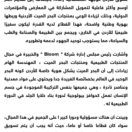
أوسع وأكثر فاعلية لتمويل المشاركة في المعارض والمؤتمرات
الدولية، وذلك لزيادة الوعي بمنتجات البحر الميت الأردنية وربطها
بهوية وطنية واضحة، فهذا القطاع لديه القدرة ليكون سفيرًا
طبيعيًا للأردن في الخارج، ويجمع بين الطبيعة والصناعة والطب
والسياحة، مما يستوجب توحيد الجهود لدعمه وتطويره.
‏وأشارت رئيس مجلس إدارة شركة " Bloom " والخبيرة في مجال
المنتجات الطبيعية ومنتجات البحر الميت ، المهندسة الهام
زيادات إلى أن البحر الميت يشكل هوية خاصة للأردن كونه البحر
الوحيد في العالم بخصائصة الفريدة جدا ويحتوي على مواد معدنية
وعناصر نادرة ، وهي جميعها بنفس التركيبة الموجودة في جسم
الإنسان تعمل كحوافز بيولوجية لدورة بناء خلايا الجلد في الدورة
الطبيعية له .
‏وبينت أن هناك مسؤولية ودورا كبير ا على الجميع في هذا المجال،
سواء كان قطاعا خاصا أو عاما، حيث أنه يجب أن يتم تسويق