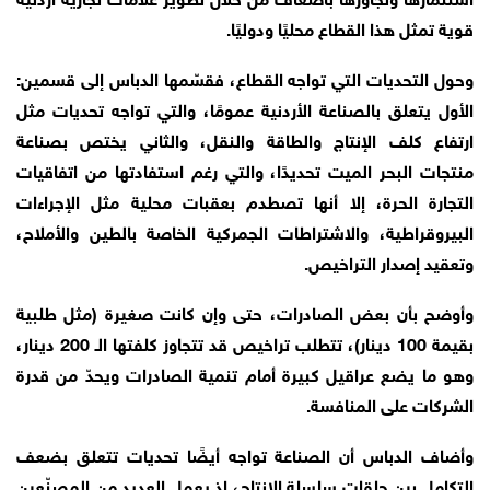
قوية تمثل هذا القطاع محليًا ودوليًا.
وحول التحديات التي تواجه القطاع، فقسّمها الدباس إلى قسمين:
الأول يتعلق بالصناعة الأردنية عمومًا، والتي تواجه تحديات مثل
ارتفاع كلف الإنتاج والطاقة والنقل، والثاني يختص بصناعة
منتجات البحر الميت تحديدًا، والتي رغم استفادتها من اتفاقيات
التجارة الحرة، إلا أنها تصطدم بعقبات محلية مثل الإجراءات
البيروقراطية، والاشتراطات الجمركية الخاصة بالطين والأملاح،
وتعقيد إصدار التراخيص.
وأوضح بأن بعض الصادرات، حتى وإن كانت صغيرة (مثل طلبية
بقيمة 100 دينار)، تتطلب تراخيص قد تتجاوز كلفتها الـ 200 دينار،
وهو ما يضع عراقيل كبيرة أمام تنمية الصادرات ويحدّ من قدرة
الشركات على المنافسة.
وأضاف الدباس أن الصناعة تواجه أيضًا تحديات تتعلق بضعف
التكامل بين حلقات سلسلة الإنتاج، إذ يعمل العديد من المصنّعين