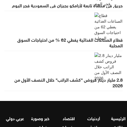
حريق في منشأة تابعة لأرامكو بجيزان في السعودية فجر اليوم
قطاع الصناعات الغذائية يغطي 62 % من احتياجات السوق
المحلية
2.8 مليار دينار قروض "كشف الراتب" خلال النصف الأول من
2026
الرئيسية
أردنيات
اقتصاد
خبر وصورة
عربي دولي
مقالات
رياضة
منوعات
وفيات