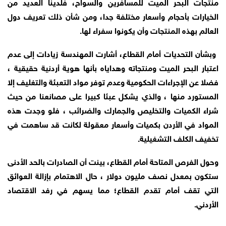
منتجات البحر الميت للمسافرين والسواح، فلدينا العديد من
الخيارات بأحجام وأسعار مختلفة جدا، ومن شأن ذلك تعريف دول
العالم بهذه المنتجات وأن يكونوا سفراء لها.
‏ وبشأن التحديات أمام القطاع، أشارت المهندسة زيادات إلى عدم
اعتبار البحر الميت ومنتجاته وهداياه بأنها هوية أردنية حقيقية ،
فضلا عن الإجراءات الحكومية وعدم توفر مواد التعبئة والتغليف ‏إلا
المستورد منها ، والذي يشكل عبئا كبيرا على مصانعنا من حيث
شراء الكميات والتخليص والجمارك والضرائب ، فلو وجدت هذه
المواد في الأردن بكميات وأسعار معقولة لكانت قد ساهمت في
تخفيف الكلف التشغيلية.
وحول الفرص المتاحة أمام القطاع، بينت أن الصادرات بالحد الأدنى
ستكون بمعدل نصف مليون دولار ، حال الاهتمام بإزالة العوائق
التي تقف أمام تقدم القطاع؛ مما يسهم في رفد الاقتصاد
الأردني.