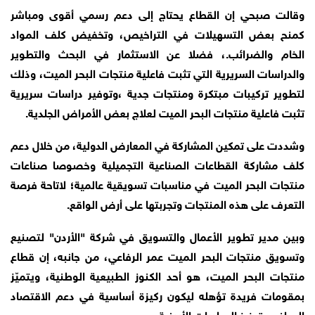
وقالت صبحي إن القطاع يحتاج إلى دعم رسمي أقوى ومباشر
كمنح بعض التسهيلات في التراخيص، وتخفيض كلف المواد
الخام والضرائب.، فضلا عن الاستثمار في البحث والتطوير
والدراسات السريرية التي تثبت فاعلية منتجات البحر الميت، وذلك
لتطوير تركيبات مبتكرة ومنتجات جدية ،وتوفير دراسات سريرية
تثبت فاعلية منتجات البحر الميت لعلاج بعض الأمراض الجلدية.
وشددت على تمكين المشاركة في المعارض الدولية، من خلال دعم
كلف مشاركة القطاعات الصناعية التجميلية وخصوصا صناعات
منتجات البحر الميت في مناسبات تسويقية عالمية؛ لاتاحة فرصة
التعرف على هذه المنتجات وتجربتها على أرض الواقع.
وبين مدير تطوير الأعمال والتسويق في شركة "الأردن" لتصنيع
وتسويق منتجات البحر الميت عمر الرفاعي، من جانبه، إن قطاع
منتجات البحر الميت، هو أحد الكنوز الطبيعية الوطنية، ويتميّز
بمقومات فريدة تؤهله ليكون ركيزة أساسية في دعم الاقتصاد
الوطني وتعزيز الصادرات الأردنية.