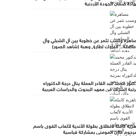
ادة ضمان الجودة الأردنية
اهرة ونسب تثمر عن خطوبة بين آل الشبلي وآل
رماضنة... مبروك لطارق وهبة (شاهد الصور)
كتور محمد عبد القادر العملة ينال درجة الدكتوراه
رتبة الشرف من معهد البحوث والدراسات العربية
زية كاملة لانطلاق بطولة الأندية لألعاب القوى باسم
مرحوم مازن المومني بمشاركة قياسية