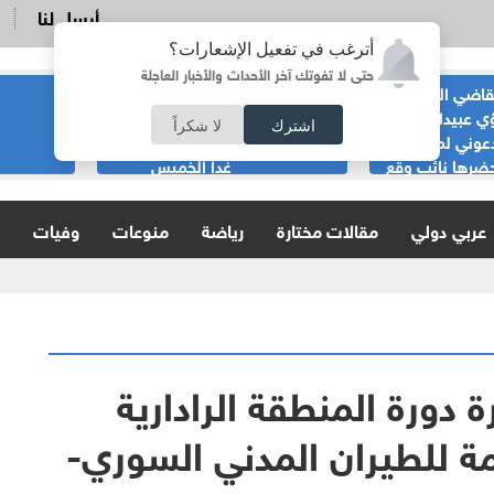
أرسل لنا
أترغب في تفعيل الإشعارات؟
حتى لا تفوتك آخر الأحداث والأخبار العاجلة
قاضي السابق
الحياصات ينفي
ي عبيدات :لا
صحة انباء صدور
اشترك
لا شكراً
عوني لمناسبة
نتائج الثانوية العامة
ضرها نائب وقع
غدا الخميس
ية
عربي دولي
مقالات مختارة
رياضة
منوعات
وفيات
 دورة المنطقة الرادارية
مة للطيران المدني السوري-