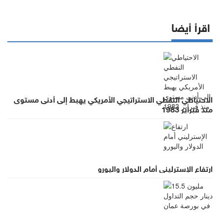
اقرأ أيضا
الاحتياطي النفطي الاستراتيجي الأمريكي يهبط إلى أدنى مستوى
منذ فبراير 1983
ارتفاع الإسترليني أمام الدولار واليورو