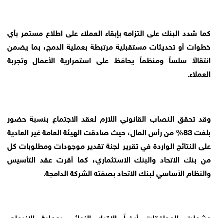
كما شدد البنك على التزامه بإبقاء العملاء على اطلاع مستمر بأي
خطوات أو تحديثات مستقبلية مرتبطة بعملية الدمج، بما يضمن
انتقالاً سلساً ومنظماً يحافظ على استمرارية الأعمال وتجربة
العملاء.
وقد تحقق النصاب القانوني اللازم لعقد الاجتماع بنسبة حضور
بلغت 83% من رأس المال، حيث صادقت الهيئة العامة غير العادية
على النتائج الواردة في تقرير لجنة تقدير موجودات ومطلوبات كل
من بنك الاتحاد والبنك الاستثماري، كما أقرت عقد التأسيس
والنظام الأساسي لبنك الاتحاد بصفته الشركة الدامجة.
وشملت الموافقات أيضاً الإقرار النهائي بعملية الاندماج،