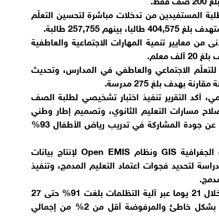
طلبة المستفيدين من تدخلات مباشرة لتحسين التعلّم
نى من معايير تنمية المهارات الاجتماعية والعاطفية
 للتعلّم الاجتماعي والعاطفي في المدارس، وتحديث
مي، أكد التقرير تنفيذ اختبار تشخيصي لطلبة الصف
إصلاح مسارات التعليم الثانوي، وتصميم إطار وطني
لتقييم الطلبة، فيما بلغت نسبة رضا المعلمين عن جودة المشاركة في تدريب رياض الأطفال 93%
كما أشار التقرير إلى تشغيل نظام المعلومات الجغرافية GIS ونظام Open EMIS لإنتاج بيانات
اسة لتحديد فجوات اعتماد التعليم المدمج، وتنفيذ
مدمج.
وبيّن التقرير أن نسبة الشكاوى التي جرى حلها خلال 21 يوما عبر آلية التظلمات بلغت 91% حتى 27
نيسان 2026، فيما شكلت الشكاوى المصنفة بشكل خاطئ والمرفوضة أقل من 2% من إجمالي