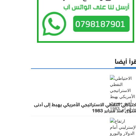
رأ أيضا
حتياطي النفطي الاستراتيجي الأمريكي يهبط إلى أدنى
وى منذ فبراير 1983