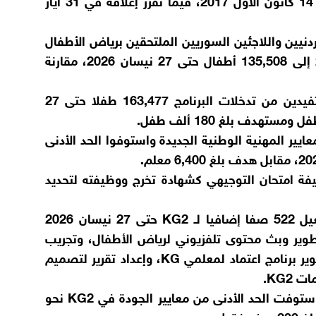
وأوضح التقرير أن البرنامج دخل حيز التنفيذ في 14 كانون الأول 2017، فيما تقرر إغلاقه في 31 أيار
أردنيين واللاجئين السوريين الملتحقين برياض الأطفال
KG2 من 80 ألف طفل في كانون الأول 2017 إلى 135,508 أطفال حتى 27 نيسان 2026، مقارنة
كما بلغ عدد الأطفال اللاجئين السوريين المستفيدين من تدخلات البرنامج 163,477 طفلا حتى 27
يير المهنية الوطنية الجديدة واستوفوا الحد الأدنى
يفة امتحان التوجيهي كشهادة تخرج ووظيفته لتحديد
وفيما يتعلق برياض الأطفال، جرى إنشاء وتشغيل 522 صفا إضافيا لـ KG2 حتى 27 نيسان 2026
ف، إضافة إلى تطوير وبث محتوى تلفزيوني لرياض الأطفال، وتجريب
نظام وطني لضمان الجودة وتطوير أدواته، وتطوير برنامج اعتماد لمعلمي KG، وإعداد تقرير لتصميم
KG2.
كما بلغ عدد الصفوف الحكومية والخاصة التي استوفت الحد الأدنى من معايير الجودة في KG2 نحو