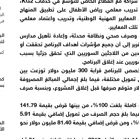
الأطفال، وإصدار إرشادات فنية لتصميم نموذج شراكة مع القطاع الخاص للتوسع في خدمات KG2،
تدريب معلمي رياض الأطفال على تطبيق المنهاج
المعايير المهنية الوطنية، وتدريب واعتماد معلمي
ه وصرف صحي ونظافة محدثة، وإعادة تأهيل مدارس
الب
لتع
قرير إلى أن جميع مؤشرات أهداف البرنامج تحققت أو
ين من اللاجئين السوريين الذي تحقق جزئيا بسبب
ريين عند إغلاق البرنامج.
وفي الجانب المالي، بلغ إجمالي التمويل المخصص للبرنامج قرابة 300 مليون دولار توزعت بين
مويل مختلفة، فيما بلغ إجمالي المبالغ المصروفة
كم
بس
لار مقابل نحو 7.91 ملايين دولار متوقع صرفها قبل إغلاق المشروع، وبنسبة صرف
كما سجلت بعض مكونات التمويل نسبة صرف كاملة بلغت 100%، من بينها قرض بقيمة 141.79
مليون دولار ومنحة بقيمة 50.21 مليون دولار، فيما بلغ حجم الصرف من تمويل إضافي بقيمة 5.91
ملايين دولار نحو 5.77 ملايين دولار بنسبة 97.63%، ومن قرض إضافي بقيمة 81.40 مليون دولار نحو
ال
الأ