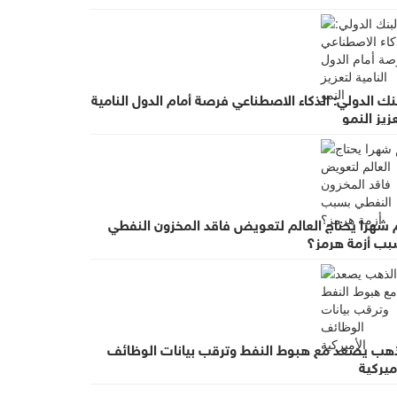
نك الدولي: الذكاء الاصطناعي فرصة أمام الدول النامية
زيز النمو
 شهرا يحتاج العالم لتعويض فاقد المخزون النفطي
بب أزمة هرمز؟
ذهب يصعد مع هبوط النفط وترقب بيانات الوظائف
ميركية