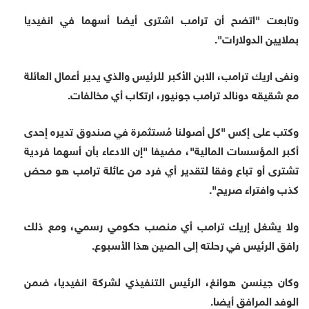
وتابعت "اتضح أن ترامب اشترى أيضا أسهما في انفيديا
بملايين الدولارات".
ونفى اريك ترامب، الابن الأكبر للرئيس والذي يدير أعمال العائلة
مع شقيقه دونالد ترامب جونيور، ارتكاب أي مخالفات.
وكتب على إكس "كل أصولنا مُستثمرة في صندوق تديره إحدى
أكبر المؤسسات المالية"، مضيفا "إن الادعاء بأن أسهما فردية
تشترى أو تباع وفقا لتقدير أي فرد من عائلة ترامب هو محض
كذب وافتراء صريح".
ولا يشغل إريك ترامب أي منصب حكومي رسمي، ومع ذلك
رافق الرئيس في رحلته إلى الصين هذا الأسبوع.
وكان جينسن هوانغ، الرئيس التنفيذي لشركة انفيديا، ضمن
الوفد المرافق أيضا.