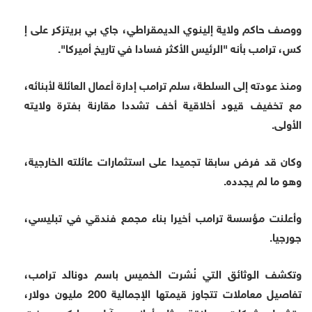
ووصف حاكم ولاية إلينوي الديمقراطي، جاي بي بريتزكر على إ
كس، ترامب بأنه "الرئيس الأكثر فسادا في تاريخ أميركا".
ومنذ عودته إلى السلطة، سلم ترامب إدارة أعمال العائلة لأبنائه،
مع تخفيف قيود أخلاقية أخف تشددا مقارنة بفترة ولايته
الأولى.
وكان قد فرض سابقا تجميدا على استثمارات عائلته الخارجية،
وهو ما لم يجدده.
وأعلنت مؤسسة ترامب أخيرا بناء مجمع فندقي في تبليسي،
جورجيا.
وتكشف الوثائق التي نُشرت الخميس باسم دونالد ترامب،
تفاصيل معاملات تتجاوز قيمتها الإجمالية 200 مليون دولار،
وتشمل شركات عملاقة مثل أمازون وآبل ومايكروسوفت