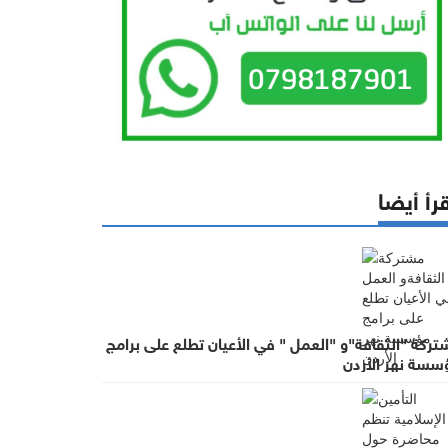
رأ أيضا
ركة "الثقافة"و "العمل " في الأعيان تطلع على برامج
سسة نهر الأردن