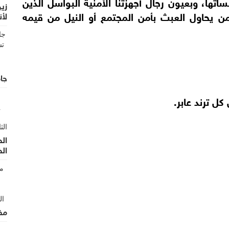
اتها، وبعيون رجال أجهزتنا الأمنية البواسل الذين
زين
ن يحاول العبث بأمن المجتمع أو النيل من قيمه
لأن
الأ
جام
ل ترند عابر.
الح
ال
مف