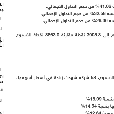
الن
وع
• ارتفع الرقم القياسي العام لأسعار الأسهم إلى 3905.3 نقطة مقارنة 3863.0 نقطة للأسبوع
الب
ال
من
• من بين 125 شركة تم تداول أسهمها هذا الأسبوع، 58 شركة شهدت زيادة في أسعار أسهمها،
دول
18.09%
بة 14.54%
الح
12.64%