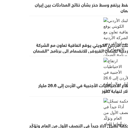
فط يرتفع وسط حذر بشأن نتائج المحادثات بين إيران
مان
نك الأردني الكويتي يوقع اتفاقية تعاون مع الشركة
أردنية لضمان القروض للانضمام إلى برنامج "الضمان
 أجل التوظيف"
ارتفاع الاحتياطيات الأجنبية في الأردن إلى 26.6 مليار
ار لنهاية تموز
كمة تسجّل أداءً جيداً في النصف الأول من العام وتؤكّد