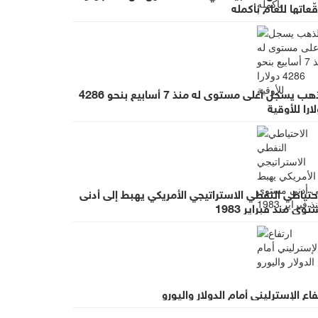
ّعاتها للعام بأكمله
الذهب يسجل أعلى مستوى له منذ 7 أسابيع بنحو 4286
ارا للأوقية
حتياطي النفطي الاستراتيجي الأمريكي يهبط إلى أدنى
وى منذ فبراير 1983
فاع الإسترليني أمام الدولار واليورو