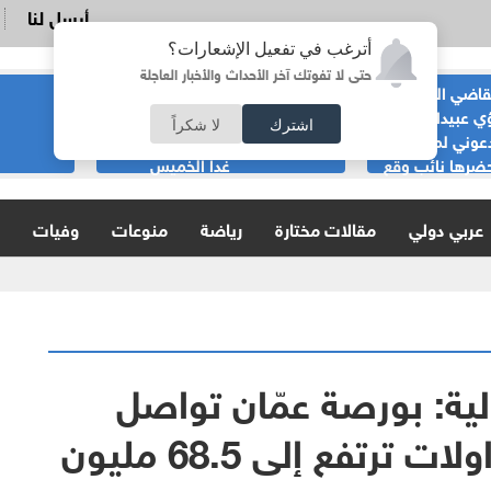
أرسل لنا
أترغب في تفعيل الإشعارات؟
حتى لا تفوتك آخر الأحداث والأخبار العاجلة
قاضي السابق
الحياصات ينفي
ي عبيدات :لا
صحة انباء صدور
اشترك
لا شكراً
عوني لمناسبة
نتائج الثانوية العامة
ضرها نائب وقع
غدا الخميس
ية
عربي دولي
مقالات مختارة
رياضة
منوعات
وفيات
لية: بورصة عمّان تواصل
صعودها الأسبوعي والتداولات ترتفع إلى 68.5 مليون