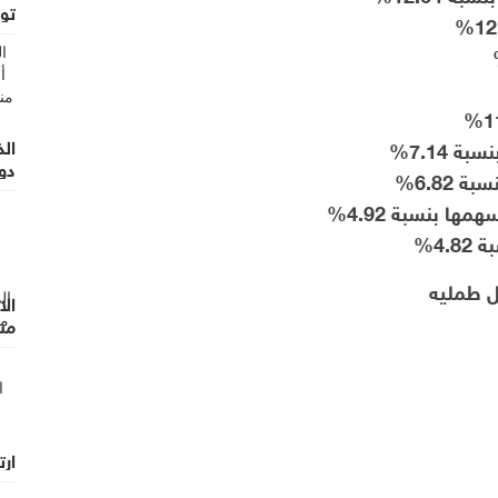
توق
7.14%
دول
6.82%
ا بنسبة 4.92%
4.%
ل طمليه
الا
مست
ارت