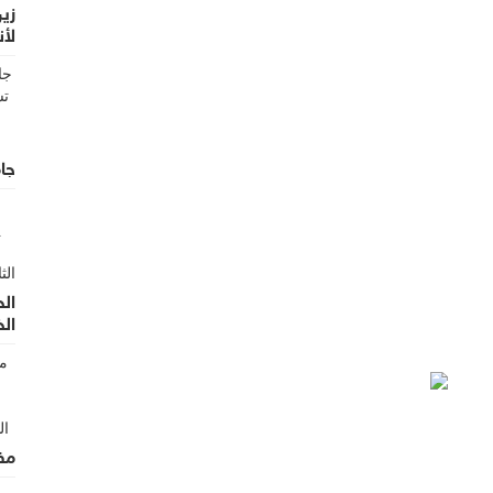
زين
لأن
الأ
جام
الح
ال
مف