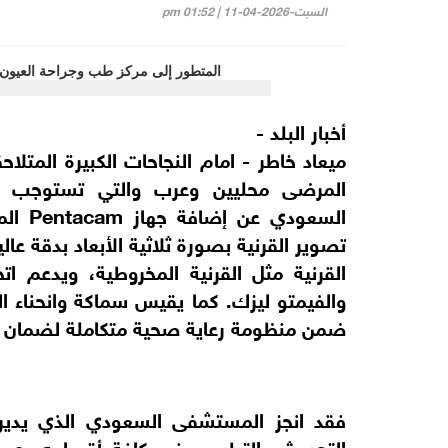
السبت-2026-04-11 | 01:52 pm
أخبار البلد -
ميعاد خاطر - امام النجاحات الكبيرة الم
المرضى محليين وعرب والتي تستوجب زي
السعود
تصوير القرنية بصورة ثلاثية الأبعاد بدقة ع
القرنية مثل القرنية المخروطية، ويدعم ات
والفيمتو ليزك. كما يقيس سماكة وانحناء ا
ضمن منظومة رعاية صحية متكاملة لضمان أف
فقد انجز المستشفى السعودي الذي يديره
التحديث والتطوير وفي كافة أقسامه وعمل عل