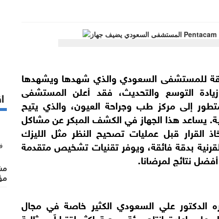
تلاحقة للمستشفى السعودي والذي شهدها ويشهدها
ادة التوسع والتحديث، فقد أعلن المستشفى
اق
ي عن إضافة جهاز Pentacam المتطور إلى مركز طب وجراحة العيون، والذي يتيح
الية. يساعد هذا الجهاز في الكشف المبكر عن مشاكل
خاذ القرار قبل عمليات تصحيح النظر مثل الليزك
لقرنية بدقة فائقة، ويوفر تقنيات تشخيص متقدمة
ضل نتائج لمرضانا.
مشت
مؤ
 الدكتور علي السعودي الكثير خاصة في مجال
ى إعادة إنتاج بيئة صحية اكثر اقتراباً ومثالية