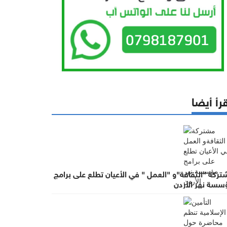
رأ أيضا
ركة "الثقافة"و "العمل " في الأعيان تطلع على برامج
سسة نهر الأردن