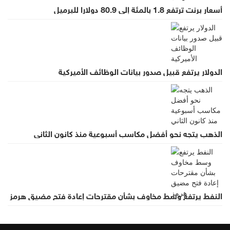
أسعار برنت ترتفع 1.8 بالمئة إلى 80.9 دولارا للبرميل
الدولار يرتفع قبيل صدور بيانات الوظائف الأميركية
الذهب يتجه نحو أفضل مكاسب أسبوعية منذ كانون الثاني
النفط يرتفع وسط مخاوف بشأن مقترحات إعادة فتح مضيق هرمز