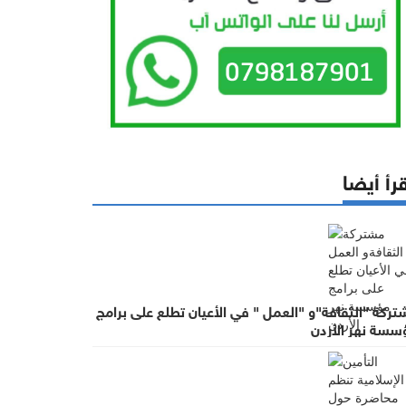
رأ أيضا
ركة "الثقافة"و "العمل " في الأعيان تطلع على برامج
سسة نهر الأردن