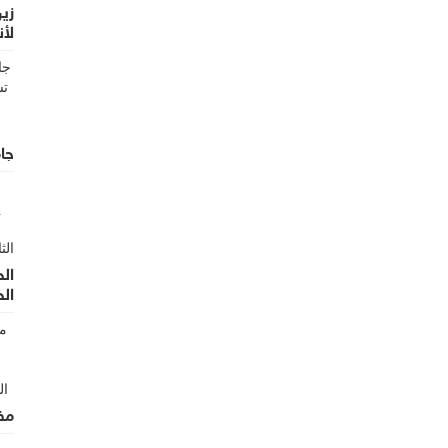
زين
لأن
الأ
جام
الح
ال
مف