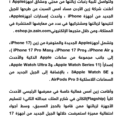
ولتواصل تلبية رغبات زبائنها من محبّي وعشّاق أجهزة
Apple
؛
أعلنت شركة زين الأردن مساء أمس السبت عن طرحها للجيل
الجديد من أجهزة
iPhone
، وأحدث إصدارات أجهزة
Apple
،
لتتيحها لزبائنها ومشتركيها في عدد من معارضها المنتشرة في
المملكة، ومن خلال متجرها الإلكتروني
eshop.jo.zain.com
.
وتشمل أجهزة
Apple
الجديدة والمتوفرة من زين (
iPhone 17
،
و
iPhone Air
، و
iPhone 17 Pro
، و
( iPhone 17 Pro Max
،
إلى جانب مجموعة من ساعات
Apple
الذكية والأحدث
إصداراً
Apple Watch Series 11)
، و
Apple Watch Ultra 3
،
و
Apple Watch SE
3 ، بالإضافة إلى الجيل الجديد من
السماعات اللاسلكية
AirPods Pro 3
.
وأقامت زين أمس فعالية خاصة في معرضها الرئيسي الأحدث
كلياً
(Flagship)
الكائن في شارع الملك عبدالله الثاني؛ لتسليم
الأجهزة لزبائنها ممن قاموا بالحجز المسبق، وسط أجواء
احتفالية مميزة استعرضت خلالها الجيل الجديد من أجهزة 17