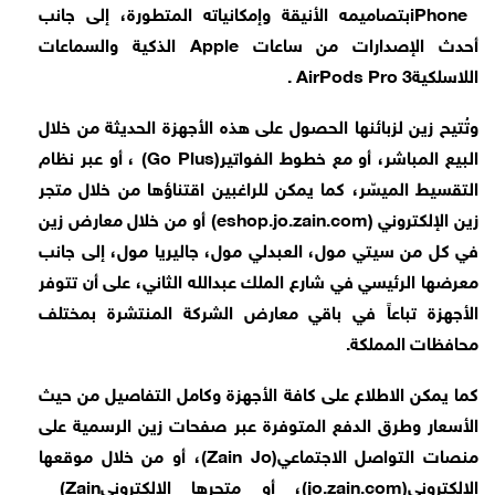
iPhone
بتصاميمه الأنيقة وإمكانياته المتطورة، إلى جانب
أحدث الإصدارات من ساعات
Apple
الذكية والسماعات
اللاسلكية
AirPods Pro 3
.
وتُتيح زين لزبائنها الحصول على هذه الأجهزة الحديثة من خلال
البيع المباشر، أو مع خطوط الفواتير
(Go Plus)
، أو عبر نظام
التقسيط الميسّر، كما يمكن للراغبين اقتناؤها من خلال متجر
زين الإلكتروني
(eshop.jo.zain.com)
أو من خلال معارض زين
في كل من سيتي مول، العبدلي مول، جاليريا مول، إلى جانب
معرضها الرئيسي في شارع الملك عبدالله الثاني، على أن تتوفر
الأجهزة تباعاً في باقي معارض الشركة المنتشرة بمختلف
محافظات المملكة
.
كما يمكن الاطلاع على كافة الأجهزة وكامل التفاصيل من حيث
الأسعار وطرق الدفع المتوفرة عبر صفحات زين الرسمية على
منصات التواصل الاجتماعي
(Zain Jo)
، أو من خلال موقعها
الإلكتروني
(jo.zain.com)
، أو متجرها الإلكتروني
(Zain