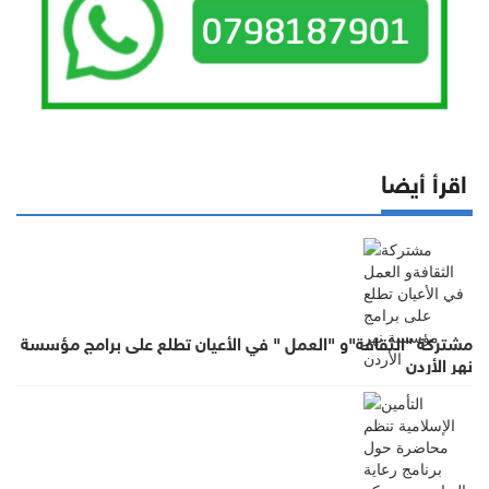
اقرأ أيضا
مشتركة "الثقافة"و "العمل " في الأعيان تطلع على برامج مؤسسة
نهر الأردن