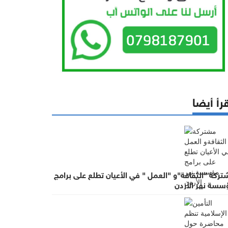
رأ أيضا
ركة "الثقافة"و "العمل " في الأعيان تطلع على برامج
سسة نهر الأردن