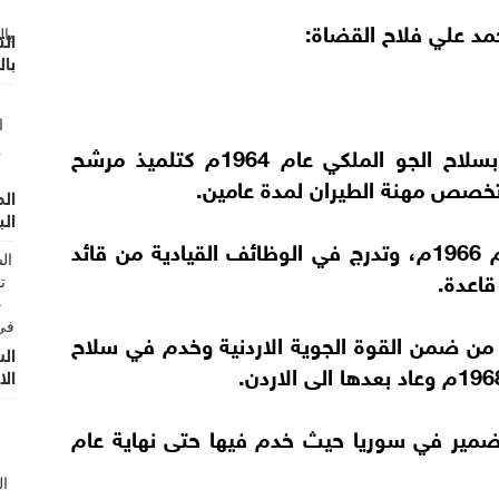
محمد علي فلاح القضاة:
الت
با
- بعد انهاء الدراسة الثانوية العامة التحق بسلاح الجو الملكي عام 1964م كتلميذ مرشح
تخصص مهنة الطيران لمدة عامين.
ال
الب
- تخرج برتبة ملازم طيار مقاتل منتصف عام 1966م، وتدرج في الوظائف القيادية من قائد
قاعدة.
ذهب إلى العراق من ضمن القوة الجوية الاردنية وخدم في سلاح
ال
الا
لضمير في سوريا حيث خدم فيها حتى نهاية عام