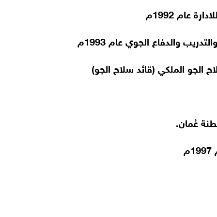
ة عام 1992م
دريب والدفاع الجوي عام 1993م
م