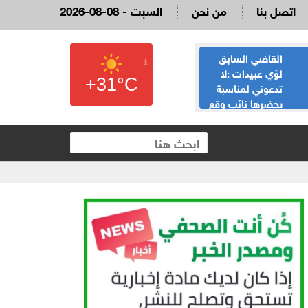
اتصل بنا
من نحن
2026-08-08 - السبت
القاضي السابق
الحياصات ينفي
لؤي عبيدات :لا
صحة انباء صدور
+31°C
تدعوني لمناسبة
نتائج الثانوية العامة
يحضرها نائب وقع
غدا الخميس
 العقارية