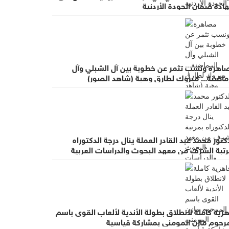
ادة ضمان الجودة الأردنية
اهرة ونسب تثمر عن خطوبة بين آل الشبلي وآل
رماضنة... مبروك لطارق وهبة (شاهد الصور)
كتور محمد عبد القادر العملة ينال درجة الدكتوراه
رتبة الشرف من معهد البحوث والدراسات العربية
زية كاملة لانطلاق بطولة الأندية لألعاب القوى باسم
مرحوم مازن المومني بمشاركة قياسية