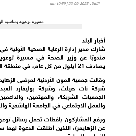
الثلاثاء-2025-09-23 | 10:59 am
أخبار البلد -
شارك مدير إدارة الرعاية الصحية الأولية في
مندوبًا عن وزير الصحة في مسيرة توعوية
يصادف 21 أيلول من كل عام، في منطقة البوليفارد – العبدلي.
وقالت جمعية العون الأردنية لمرضى الزهايم
شركة نات هيلث، وشركة بوليفارد العب
الجمعيات الشريكة، والمهتمين، والداعم
والعمل الاجتماعي في الجامعة الهاشمية والجام
ورفع المشاركون يافطات تحمل رسائل توعو
عن الزهايمر)، اللذين أطلقت الدعوة لهما س
الزهايمر الدولية.