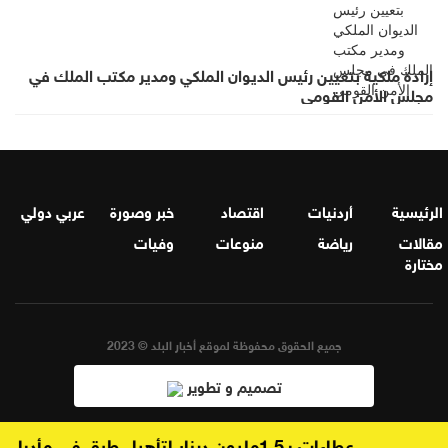
إرادة ملكية بتعيين رئيس الديوان الملكي ومدير مكتب الملك في
مجلس الأمن القومي
الرئيسية
أردنيات
اقتصاد
خبر وصورة
عربي دولي
مقالات
رياضة
منوعات
وفيات
مختارة
جميع الحقوق محفوظة لموقع أخبار البلد © 2023
تصميم و تطوير
الذهب يحافظ على بريقه في الأردن واستقراره عند مستويات مرتفعة
عطاءات بـ1.5مليون دينار لتأهيل طرق في مأدبا
نتني