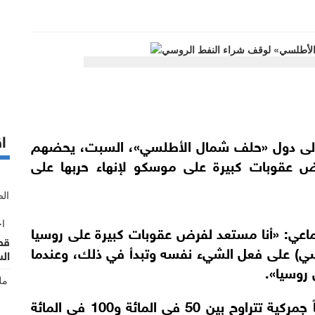
اق
ة إلى دول «حلف شمال الأطلسي»، السبت، يحضهم
 عقوبات كبيرة على موسكو لإنهاء حربها على
اعي: «أنا مستعد لفرض عقوبات كبيرة على روسيا
ي) على فعل الشيء نفسه وتبدأ في ذلك، وعندما
ال
روسيا».
واقترح أن يفرض الحلف، كمجموعة، رسوماً جمركية تتراوح بين 50 في المائة و100 في المائة