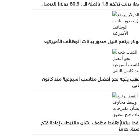
رنت ترتفع 1.8 بالمئة إلى 80.9 دولارا للبرميل
ولار يرتفع قبيل صدور بيانات الوظائف الأميركية
ذهب يتجه نحو أفضل مكاسب أسبوعية منذ كانون
اني
نفط يرتفع وسط مخاوف بشأن مقترحات إعادة فتح
يق هرمز