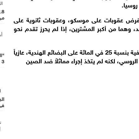
روسيا.
من 26
فرض عقوبات على موسكو، وعقوبات ثانوية على
، وهما من أكبر المشترين، إذا لم يحرز تقدم نحو
وفرض الرئيس الأميركي رسوماً جمركية إضافية بنسبة 25 في المائة على البضائع الهندية، عازياً
"ال
لروسي، لكنه لم يتخذ إجراء مماثلاً ضد الصين
3 سنوات بسبب عوامل مناخية وجيوسياسية
في 