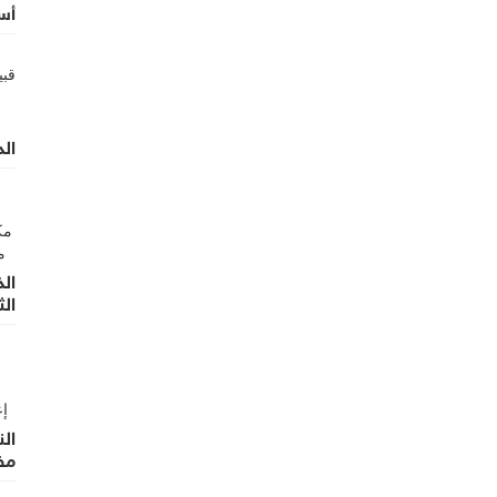
أسعار ب
الد
ال
الث
ال
مض