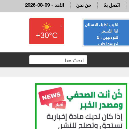
اتصل بنا
من نحن
2026-08-09 - الأحد
نقيب أطباء الاسنان
القاضي السابق
أية الأسمر
لؤي عبيدات :لا
+30°C
للأردنيين : لا
تدعوني لمناسبة
تدرسوا طب
يحضرها نائب وقع
الاسنان، لدينا 13,354 طبيب
على الملكية العقارية
والفائض يصل لـ100%، و5 الاف لا