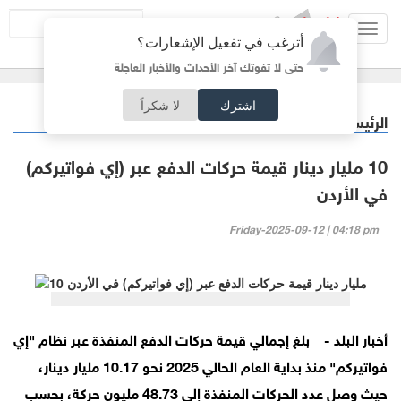
Toggl
أترغب في تفعيل الإشعارات؟
navig
حتى لا تفوتك آخر الأحداث والأخبار العاجلة
اشترك
لا شكراً
الرئيسية
اقتصاد
/
10 مليار دينار قيمة حركات الدفع عبر (إي فواتيركم)
في الأردن
Friday-2025-09-12 | 04:18 pm
أخبار البلد -
بلغ إجمالي قيمة حركات الدفع المنفذة عبر نظام "إي
فواتيركم" منذ بداية العام الحالي 2025 نحو 10.17 مليار دينار،
حيث وصل عدد الحركات المنفذة إلى 48.73 مليون حركة، بحسب