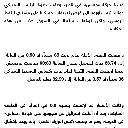
قيادة حركة «حماس» في قطر، وعقب دعوة الرئيس الأميركي
دونالد ترمب أوروبا إلى فرض تعريفات جمركية على مشتري النفط
الروسي، ولكن توقعات سلبية في السوق حدَّت من هذه
المكاسب.
وارتفعت العقود الآجلة لخام برنت 35 سنتاً، أو 0.53 في المائة،
إلى 66.74 دولار للبرميل بحلول الساعة 00:33 بتوقيت غرينيتش،
بينما ارتفعت العقود الآجلة لخام غرب تكساس الوسيط الأميركي
36 سنتاً، أو 0.57 في المائة، إلى 62.99 دولار للبرميل.
وكانت الأسعار قد ارتفعت بنسبة 0.6 في المائة في الجلسة
السابقة، بعد أن أعلنت إسرائيل عن هجومها على قيادة «حماس»
في الدوحة، وهو ما وصفه رئيس الوزراء القطري بأنه يهدد بإفشال