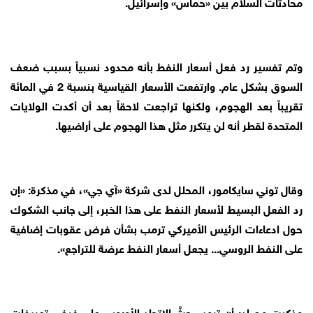
محادثات السلام بين «حماس» وإسرائيل.
وتم تفسير رد فعل أسعار النفط بأنه محدود نسبياً بسبب ضعف
السوق بشكل عام. وارتفعت الأسعار القياسية بنسبة 2 في المائة
تقريباً بعد الهجوم، ولكنها تراجعت لاحقاً بعد أن أكدت الولايات
المتحدة لقطر أنه لن يتكرر مثل هذا الهجوم على أراضيها.
وقال توني سايكامور، المحلل لدى شركة «آي جي»، في مذكرة: «إن
رد الفعل البسيط لأسعار النفط على هذا الخبر، إلى جانب الشكوك
حول ادعاءات الرئيس الأميركي ترمب بشأن فرض عقوبات إضافية
على النفط الروسي... يجعل أسعار النفط عرضة للتراجع».
وذكرت مصادر أن ترمب حثَّ الاتحاد الأوروبي على فرض تعريفات