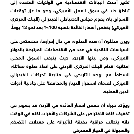
تشير أحدث البيانات الاقتصادية في الولايات المتحدة إلى
تباطؤ حاد في سوق العمل الأميركي، وهو ما عزز توقعات
الأسواق بأن يقوم مجلس الاحتياطي الفيدرالي (البنك المركزي
الأميركي) بخفض أسعار الفائدة بنسبة 100% بعد نحو 12 يوماً.
ويرى محللون أن هذه الخطوة، في حال إقرارها، ستنعكس على
السياسات النقدية في عدد من الاقتصادات المرتبطة بالدولار
الأميركي، ومن بينها الأردن، حيث يترقب السوق المحلي
إمكانية إقدام البنك المركزي الأردني على اتخاذ خطوة مماثلة،
انسجاماً مع نهجه التاريخي في متابعة تحركات الفيدرالي
الأميركي لضمان استقرار الدينار والمحافظة على جاذبية أدوات
الدين المحلية.
ويؤكد خبراء أن خفض أسعار الفائدة في الأردن قد يسهم في
تخفيف كلفة الاقتراض على الشركات والأفراد، لكنه في الوقت
ذاته يتطلب مراقبة دقيقة لتأثيراته على معدلات التضخم
والسيولة في الجهاز المصرفي