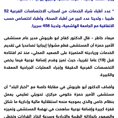
* عدد أطباء شراء الخدمات من أصحاب الاختصاصات الفرعية 52
طبيبا ، ولدينا عدد كبير من أطباء الصحة، وأطباء اختصاص حسب
الاتفاقية مع الجامعة الهاشمية، ولدينا 458 سريرا.
ميعاد خاطر - قال الدكتور كفاح ابو طربوش مدير عام مستشفى
الأمير حمزة أن المستشفى قطع مشوارا إيجابيا تصاعديا في تقديم
الخدمات ورياديته المتميزة على الصعيد المحلي، منذ تم افتتاحه
قبل (19) عاما تقريبا، حيث تميز وقدم إضافة نوعية فيما يخص
التخصصات الفرعية الدقيقة وإجراء العمليات الجراحية المعقدة
والكبيرة.
وأضاف الدكتور أبو طربوش في مقابلة خاصة مع "أخبار البلد" أن
مستشفى الأمير حمزة حكومي مركزي تحويلي تعليمي يعمل
بنظام خاص والذي بموجبه منحه استقلالية مالية وإدارية ما شكل
قفزة كبيرة وإضافة نوعية ساهمت في نهضة المستشفى وتميزه
والصعود بإنجازاته الطبية والإدارية وسرعة اتخاذ القرارات وتخطي