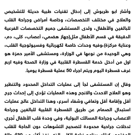
وأشار ابو طربوش إلى إدخال تقنيات طبية حديثة للتشخيص
والعلاج في مختلف التخصصات، وخاصة أمراض وجراحة القلب
للبالغين والأطفال، ولدى المستشفى جميع التخصصات الفرعية
الدقيقة في قسم الأطفال مثل(جهاز هضمي، أعصاب، كلى، دم،
وعناية مركزة)،وفيه وحدات خاصة لكهربائية وفسيولوجية القلب،
وهي الوحيدة من نوعها في الوزارة، ومستشفى الأمير حمزة هو
اول من أدخل خدمة القسطرة القلبية في وزارة الصحة وفيه اربع
غرف قسطرة اليوم ويتم اجراء 50 عملية قسطرة يوميا.
وقال إن المستشفى لجأ إلى عمليات التداخل المحدود والتنظير
وهو العلاج الاحدث والانجح وهذه العمليات تؤدي إلى إحداث جرح
أقل وإقامة أقل وتعافي وشفاء أسرع، وهذا التداخل عالج عمليات
استبدال الصمام عن طريق القسطرة القلبية للبالغين وجراحة
الاعصاب وجراحة المسالك البولية، وفي وحدة قلب الأطفال تُجري
تدخلات جراحية محدودة لتصحيح التشوهات دون الحاجة للقلب
المفتوح، كذلك برنامج زراعة الكلى الذي نفذ أكثر من 430 حالة