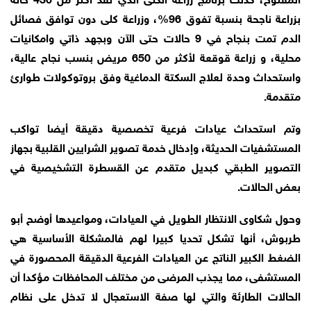
بزراعة ناجحة بنسبة تفوق 96%، وزراعة كلى دون توافق فصائل
الدم تمت بنجاح في 9 حالات حتى الآن وبجهد ذاتي وامكانيات
محلية، و زراعة قوقعة لأكثر من 650 مريض بنسب نجاح عالية،
واستحداث وحدة لعلاج السكتة الدماغية وفق بروتوكولات طوارئ
متقدمة.
وتم استحداث عيادات فرعية تخصصية دقيقة أيضا تواكب
المستشفيات الحديثة، وإدخال خدمة تصوير الشرايين القلبية بجهاز
التصوير الطبقي كبديل متقدم عن القسطرة التشخيصية في
بعض الحالات.
وحول شكاوى الانتظار الطويل في العيادات، ومواعيدها أوضح أبو
طربوش، أنها تشكل تحديا كبيرا لهم فالمشكلة الأساسية هي
الضغط الكبير الناتج عن العيادات الفرعية الدقيقة المحصورة في
المستشفى، مما يجذب المرضى من مختلف المحافظات مؤكدا أن
الحالات الطارئة والتي لها صفة الاستعجال لا تدخل على نظام