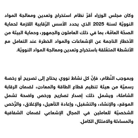
وكان مجلس الوزراء أقرَّ نظام استخراج وتعدين ومعالجة المواد
النوويَّة لسنة 2025 الذي يحدد الأسس الرَّقابية اللازمة لحماية
الصحَّة العامَّة، بما في ذلك العاملون والجمهور، وحماية البيئة من
الأخطار الناجمة عن الإشعاعات والمواد الخطرة عند التعامل مع
الأنشطة المتعَّلقة باستخراج وتعدين ومعالجة المواد النوويَّة.
وبموجب النِّظام، فإنَّ كل نشاط نووي يحتاج إلى تصريح أو رخصة
رسميَّة من هيئة تنظيم قطاع الطاقة والمعادن، لضمان الرقابة
الشاملة، ويشمل ذلك إصدار تصاريح ورخص واضحة تشمل
الموقع، والإنشاء، والتشغيل، وإعادة التأهيل، والإغلاق، والرُّخص
الشخصيَّة للعاملين في المجال الإشعاعي لضمان الشفافية
والمساءلة والامتثال الكامل.