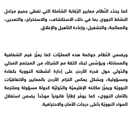
كما يحدّد النِّظام معايير الرَّقابة الشاملة التي تغطي جميع مراحل
النشاط النووي بما في ذلك الاستكشاف، والاستخراج، والتعدين،
والمعالجة، والتشغيل، وإعادة التأهيل والإغلاق.
ويضمن النّظام حوكمة هذه العمليَّات كما يعزِّز قيم الشفافية
والمساءلة، ويؤسِّس لبناء الثقة مع الشركاء من المجتمع المحلي
والدَّولي حول قدرة الأردن على إدارة أنشطته النووية بكفاءة
ومسؤولية، وبشكل يعكس التزام الأردن بالمعايير والاتفاقيَّات
النوويَّة ويعزِّز مكانته الإقليميَّة والدَّوليَّة كدولة مسؤولة وملتزمة
بالأمان النووي، كما يوفّر إطاراً قانونياً موحَّداً يضمن استغلال
المواد النوويَّة بأعلى درجات الأمان والاحترافية.