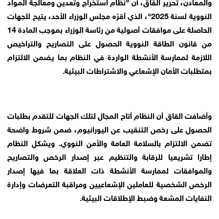
والمعادن، تحرير القاق، أن "نظام استخراج وتعدين ومعالجة المواد
النووية لسنة 2025"، الذي أقرّه مجلس الوزراء الأحد، يتيح للجهات
الحاصلة على موافقات أصولية من رئاسة الوزراء بموجب المادة 14
من قانون الطاقة النووية الحصول على التصاريح والتراخيص
اللازمة لممارسة الأنشطة الواردة في النظام بما يضمن الالتزام
بمتطلبات الأمان الإشعاعي والاشتراطات البيئية.
وأضافت القاق أن النظام أتاح المجال لتلك الجهات للتقدم بطلبات
الحصول على رخص التنقيب عن اليورانيوم، ضمن شروط واضحة
تضمن الالتزام بالسلامة العامة والأمن النووي. ويشكل النظام
إطارا تشريعيا للرقابة والتنظيم عبر إصدار الرخص والتصاريح
والموافقات لممارسة الأنشطة ذات العلاقة بما فيها إصدار
الرخص الشخصية للعاملين الإشعاعيين ومراقبة التعرضات وإدارة
النفايات المشعة وضبط الإطلاقات البيئية.