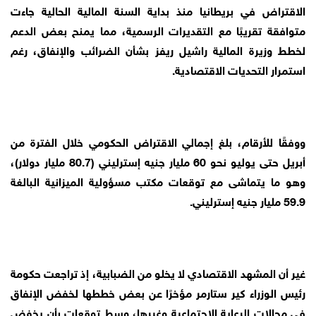
الاقتراض في بريطانيا منذ بداية السنة المالية الحالية جاءت
متوافقة تقريبًا مع التقديرات الرسمية، مما يمنح بعض الدعم
لخطط وزيرة المالية راشيل ريفز بشأن الضرائب والإنفاق، رغم
استمرار التحديات الاقتصادية.
ووفقًا للأرقام، بلغ إجمالي الاقتراض الحكومي خلال الفترة من
أبريل حتى يوليو نحو 60 مليار جنيه إسترليني (80.7 مليار دولار)،
وهو ما يتماشى مع توقعات مكتب مسؤولية الميزانية البالغة
59.9 مليار جنيه إسترليني.
غير أن المشهد الاقتصادي لا يخلو من الضبابية، إذ تراجعت حكومة
رئيس الوزراء كير ستارمر مؤخرًا عن بعض خططها لخفض الإنفاق
في مجالات الرعاية الاجتماعية وغيرها، وسط توقعات بأن يخفض