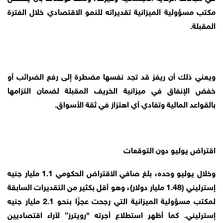
مكتب مسؤولية الميزانية تقديراته للنمو الاقتصادي خلال الفترة
المقبلة.
ويعني ذلك أن ريفز قد تجد نفسها مضطرة إلى رفع الضرائب أو
خفض الإنفاق في ميزانية الخريف المقبلة لضمان التزامها
بالقواعد المالية وتفادي أي اهتزاز في ثقة الأسواق.
اقتراض يوليو دون التوقعات
وخلال يوليو وحده، بلغ صافي الاقتراض الحكومي 1.1 مليار جنيه
إسترليني (1.48 مليار دولار)، وهو أقل بكثير من التقديرات السابقة
لمكتب مسؤولية الميزانية التي رجحت عجزًا بنحو 2.1 مليار جنيه
إسترليني. كما أظهر استطلاع أجرته "رويترز” لآراء اقتصاديين