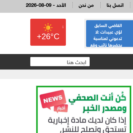
اتصل بنا
من نحن
2026-08-09 - الأحد
القاضي السابق
الحياصات ينفي
لؤي عبيدات :لا
صحة انباء صدور
+26°C
تدعوني لمناسبة
نتائج الثانوية العامة
يحضرها نائب وقع
غدا الخميس
 العقارية