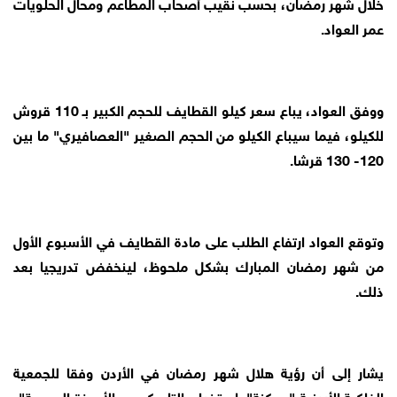
خلال شهر رمضان، بحسب نقيب أصحاب المطاعم ومحال الحلويات
عمر العواد.
ووفق العواد، يباع سعر كيلو القطايف للحجم الكبير بـ 110 قروش
للكيلو، فيما سيباع الكيلو من الحجم الصغير "العصافيري" ما بين
120- 130 قرشا.
وتوقع العواد ارتفاع الطلب على مادة القطايف في الأسبوع الأول
من شهر رمضان المبارك بشكل ملحوظ، لينخفض تدريجيا بعد
ذلك.
يشار إلى أن رؤية هلال شهر رمضان في الأردن وفقا للجمعية
الفلكية الأردنية "ممكنة" باستخدام التلسكوب والأجهزة البصرية"،