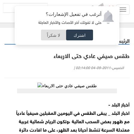
Toggl
أترغب في تفعيل الإشعارات؟
navig
حتى لا تفوتك آخر الأحداث والأخبار العاجلة
اشترك
لا شكراً
الرئيسية
خبر وصورة
/
طقس صيفي عادي حتى الاربعاء
الخميس-2011-09-04 02:14:00 |
أخبار البلد -
اخبار البلد _ يبقى الطقس في اليومين المقبلين صيفياً عادياً
مع ظهور بعض السحب العالية ،وتكون الرياح شمالية غربية
معتدلة السرعة تنشط أحيانا بعد الظهر، على ما افادت دائرة