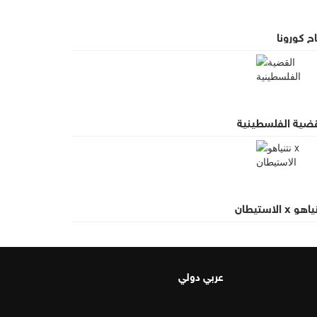
ح كورونا
قضية الفلسطينية
و x الاستيطان
عربي دولي