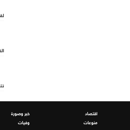
لقا
ال
نتنياه
اقتصاد
خبر وصورة
منوعات
وفيات