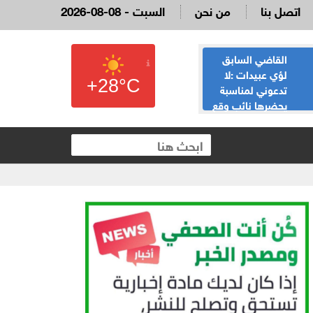
اتصل بنا
من نحن
2026-08-08 - السبت
القاضي السابق
الحياصات ينفي
لؤي عبيدات :لا
صحة انباء صدور
+28°C
تدعوني لمناسبة
نتائج الثانوية العامة
يحضرها نائب وقع
غدا الخميس
 العقارية