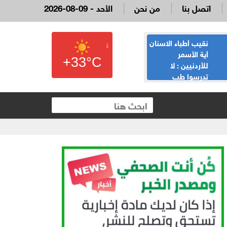
اتصل بنا
من نحن
2026-08-09 - الأحد
نقيب أطباء الاسنان
القاضي السابق
أية الأسمر
لؤي عبيدات :لا
+33°C
للأردنيين : لا
تدعوني لمناسبة
تدرسوا طب
يحضرها نائب وقع
الاسنان، لدينا 13,354 طبيب
على الملكية العقارية
والفائض يصل لـ100%، و5 الاف لا