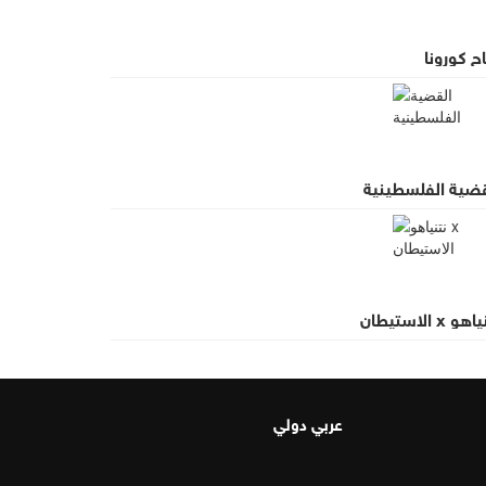
ح كورونا
قضية الفلسطينية
و x الاستيطان
عربي دولي