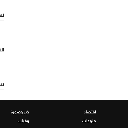
لقا
ال
نتنياه
اقتصاد
خبر وصورة
منوعات
وفيات