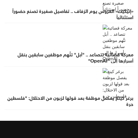
«إتيكيت» العروس يوم الزفاف .. تفاصيل صغيرة تصنع حضوراً
استثنائياً
معركة قضائية تتصاعد .. "أبل" تتَّهم موظفين سابقين بنقل
أسرارها إلى "OpenAI"
برغر كينغ يفصل موظفة بعد قولها لزبون من الاحتلال: "فلسطين
حرة