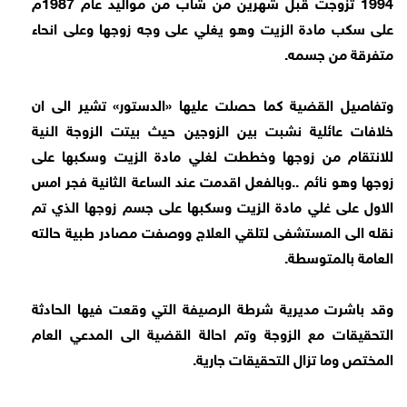
1994 تزوجت قبل شهرين من شاب من مواليد عام 1987م
على سكب مادة الزيت وهو يغلي على وجه زوجها وعلى انحاء
متفرقة من جسمه.
وتفاصيل القضية كما حصلت عليها «الدستور» تشير الى ان
خلافات عائلية نشبت بين الزوجين حيث بيتت الزوجة النية
للانتقام من زوجها وخططت لغلي مادة الزيت وسكبها على
زوجها وهو نائم ..وبالفعل اقدمت عند الساعة الثانية فجر امس
الاول على غلي مادة الزيت وسكبها على جسم زوجها الذي تم
نقله الى المستشفى لتلقي العلاج ووصفت مصادر طبية حالته
العامة بالمتوسطة.
وقد باشرت مديرية شرطة الرصيفة التي وقعت فيها الحادثة
التحقيقات مع الزوجة وتم احالة القضية الى المدعي العام
المختص وما تزال التحقيقات جارية.