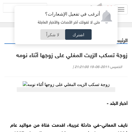
Toggl
أترغب في تفعيل الإشعارات؟
navig
حتى لا تفوتك آخر الأحداث والأخبار العاجلة
اشترك
لا شكراً
الرئيسية
منوعات
/
زوجة تسكب الزيت المغلي على زوجها أثناء نومه
الخميس-2011-06-19 21:21:00 |
أخبار البلد -
نايف المعاني-في حادثة غريبة، اقدمت فتاة من مواليد عام