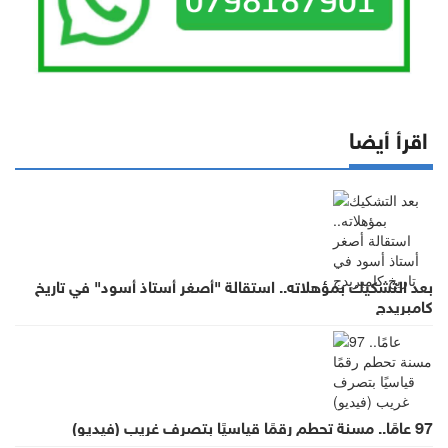
اقرأ أيضا
بعد التشكيك بمؤهلاته.. استقالة "أصغر أستاذ أسود" في تاريخ
كامبريدج
97 عامًا.. مسنة تحطم رقمًا قياسيًا بتصرف غريب (فيديو)