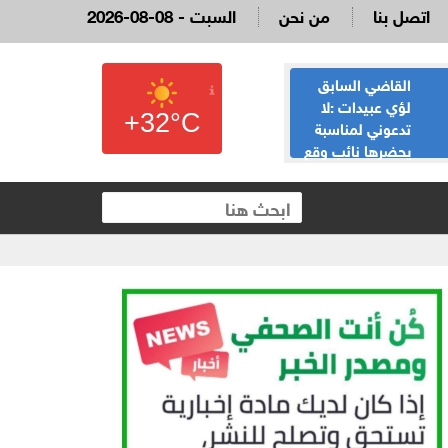
اتصل بنا
من نحن
2026-08-08 - السبت
القاضي السابق
الحياصات ينفي
لؤي عبيدات :لا
صحة انباء صدور
+32°C
تدعوني لمناسبة
نتائج الثانوية العامة
يحضرها نائب وقع
غدا الخميس
 العقارية