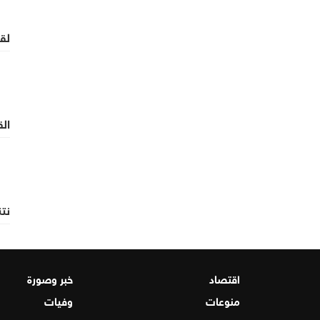
لقا
ال
نتنياه
اقتصاد
خبر وصورة
منوعات
وفيات