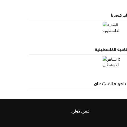
ح كورونا
قضية الفلسطينية
و x الاستيطان
عربي دولي