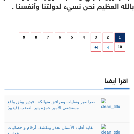
بالله العظيم نحن نسيء لدولتنا وأنفسنا .
9
8
7
6
5
4
3
2
1
10
اقرأ أيضا
صراصير ونفايات ومرافق متهالكة.. فيديو يوثق واقع
مستشفى الأمير حمزة يثير الغضب (فيديو)
نقابة أطباء الأسنان تحذر وتكشف أرقام واحصائيات
خطيرة